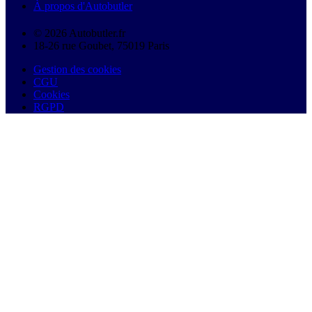
À propos d'Autobutler
© 2026 Autobutler.fr
18-26 rue Goubet, 75019 Paris
Gestion des cookies
CGU
Cookies
RGPD