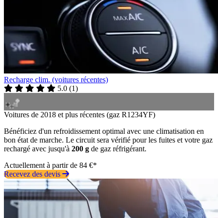
Recharge clim. (voitures récentes)
5.0
(
1
)
Voitures de 2018 et plus récentes (gaz R1234YF)
Bénéficiez d'un refroidissement optimal avec une climatisation en
bon état de marche. Le circuit sera vérifié pour les fuites et votre gaz
rechargé avec jusqu'à
200 g
de gaz réfrigérant.
Actuellement à partir de 84 €*
Recevez des devis