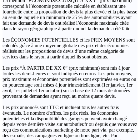
La mention “ÉCONOMISEZ JUSQU’À XX €” (prix maximum)
correspond à l’économie potentielle calculée en établissant une
fourchette entre la proposition de devis la plus élevée et la plus basse
au sein de laquelle un minimum de 25 % des automobilistes ayant
fait une demande de devis ont réalisé l’économie maximale citée
dans le rayon géographique à partir duquel la demande a été faite.
Les ÉCONOMIES POTENTIELLES et les PRIX MOYENS sont
calculés grâce à une moyenne globale des prix et des économies
réalisés sur les propositions de devis d’une même catégorie de
services dans le rayon à partir duquel ils sont obtenus.
Les prix “À PARTIR DE XX €” (prix minimum) sont mis à jour
toutes les demi-heures et sont indiqués en euros. Les prix moyens,
prix maximum et économies potentielles sont exprimées en euros ou
en pourcentage sont mises à jour trimestriellement (1er janvier, 1er
avril, 1er juillet et 1er octobre) sur la base de 12 mois de données
provenant de demandes ayant reçu au moins quatre devis.
Les prix annoncés sont TTC et incluent tous les autres frais
éventuels. Le nombre d'offres, les prix réels, les économies
potentielles et la disponibilité des garages peuvent avoir changé
depuis votre dernière visite sur autobutler.fr ou depuis que vous avez
reçu des communications marketing de notre part via, par exemple,
des e-mails, des campagnes en ligne ou hors ligne, etc. Par