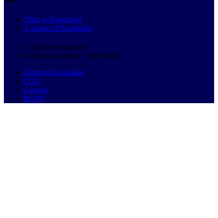
*Prix et économies
À propos d'Autobutler
© 2026 Autobutler.fr
18-26 rue Goubet, 75019 Paris
Gestion des cookies
CGU
Cookies
RGPD