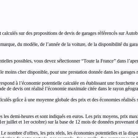
t calculés sur des propositions de devis de garages référencés sur Autobut
a marque, du modèle, de l’année de la voiture, de la disponibilité du ga
entielles possibles, vous devez sélectionner “Toute la France” dans l’ape
moins cher disponible, pour une prestation donnée dans les garages ré
’économie potentielle calculée en établissant une fourchette entre l
e de devis ont réalisé l’économie maximale citée dans le rayon géograp
e à une moyenne globale des prix et des économies réalisés sur le
les demi-heures et sont indiqués en euros. Les prix moyens, prix max
, 1er juillet et 1er octobre) sur la base de 12 mois de données provenan
 Le nombre d'offres, les prix réels, les économies potentielles et la disp