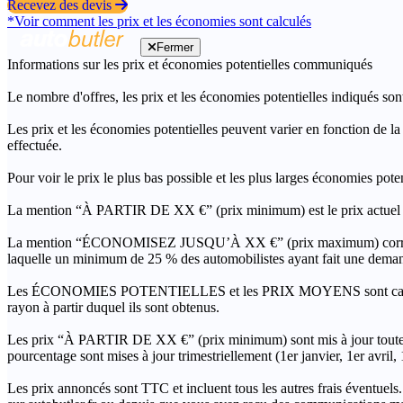
Recevez des devis
*Voir comment les prix et les économies sont calculés
Fermer
Informations sur les prix et économies potentielles communiqués
Le nombre d'offres, les prix et les économies potentielles indiqués son
Les prix et les économies potentielles peuvent varier en fonction de l
effectuée.
Pour voir le prix le plus bas possible et les plus larges économies pot
La mention “À PARTIR DE XX €” (prix minimum) est le prix actuel le 
La mention “ÉCONOMISEZ JUSQU’À XX €” (prix maximum) correspond à l
laquelle un minimum de 25 % des automobilistes ayant fait une demand
Les ÉCONOMIES POTENTIELLES et les PRIX MOYENS sont calculés grâc
rayon à partir duquel ils sont obtenus.
Les prix “À PARTIR DE XX €” (prix minimum) sont mis à jour toutes 
pourcentage sont mises à jour trimestriellement (1er janvier, 1er avril
Les prix annoncés sont TTC et incluent tous les autres frais éventuels.