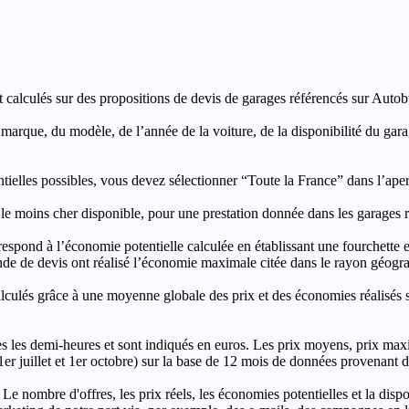
t calculés sur des propositions de devis de garages référencés sur Autobut
a marque, du modèle, de l’année de la voiture, de la disponibilité du ga
entielles possibles, vous devez sélectionner “Toute la France” dans l’ape
moins cher disponible, pour une prestation donnée dans les garages ré
’économie potentielle calculée en établissant une fourchette entre l
e de devis ont réalisé l’économie maximale citée dans le rayon géograp
e à une moyenne globale des prix et des économies réalisés sur le
les demi-heures et sont indiqués en euros. Les prix moyens, prix max
, 1er juillet et 1er octobre) sur la base de 12 mois de données provenan
 Le nombre d'offres, les prix réels, les économies potentielles et la disp