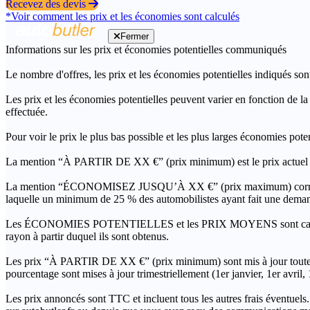
Recevez des devis
*Voir comment les prix et les économies sont calculés
Fermer
Informations sur les prix et économies potentielles communiqués
Le nombre d'offres, les prix et les économies potentielles indiqués son
Les prix et les économies potentielles peuvent varier en fonction de l
effectuée.
Pour voir le prix le plus bas possible et les plus larges économies pot
La mention “À PARTIR DE XX €” (prix minimum) est le prix actuel le 
La mention “ÉCONOMISEZ JUSQU’À XX €” (prix maximum) correspond à l
laquelle un minimum de 25 % des automobilistes ayant fait une demand
Les ÉCONOMIES POTENTIELLES et les PRIX MOYENS sont calculés grâc
rayon à partir duquel ils sont obtenus.
Les prix “À PARTIR DE XX €” (prix minimum) sont mis à jour toutes 
pourcentage sont mises à jour trimestriellement (1er janvier, 1er avril
Les prix annoncés sont TTC et incluent tous les autres frais éventuels.