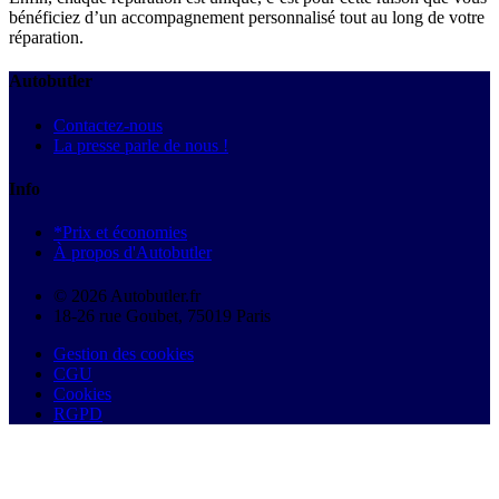
bénéficiez d’un accompagnement personnalisé tout au long de votre
réparation.
Autobutler
Contactez-nous
La presse parle de nous !
Info
*Prix et économies
À propos d'Autobutler
© 2026 Autobutler.fr
18-26 rue Goubet, 75019 Paris
Gestion des cookies
CGU
Cookies
RGPD