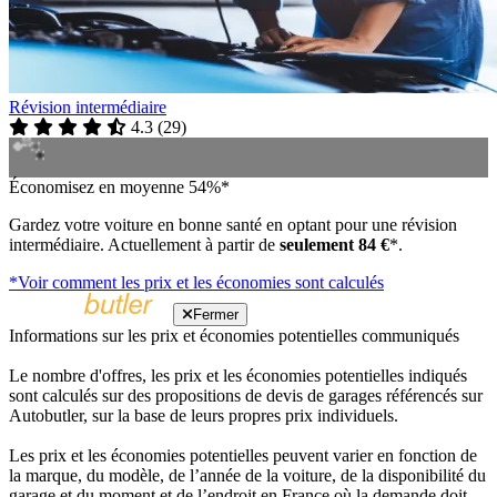
Révision intermédiaire
4.3
(
29
)
Économisez en moyenne 54%*
Gardez votre voiture en bonne santé en optant pour une révision
intermédiaire. Actuellement à partir de
seulement 84 €
*.
*Voir comment les prix et les économies sont calculés
Fermer
Informations sur les prix et économies potentielles communiqués
Le nombre d'offres, les prix et les économies potentielles indiqués
sont calculés sur des propositions de devis de garages référencés sur
Autobutler, sur la base de leurs propres prix individuels.
Les prix et les économies potentielles peuvent varier en fonction de
la marque, du modèle, de l’année de la voiture, de la disponibilité du
garage et du moment et de l’endroit en France où la demande doit