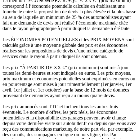
La mention “ÉCONOMISEZ JUSQU’À XX €” (prix maximum)
correspond à l’économie potentielle calculée en établissant une
fourchette entre la proposition de devis la plus élevée et la plus basse
au sein de laquelle un minimum de 25 % des automobilistes ayant
fait une demande de devis ont réalisé l’économie maximale citée
dans le rayon géographique à partir duquel la demande a été faite.
Les ÉCONOMIES POTENTIELLES et les PRIX MOYENS sont
calculés grâce à une moyenne globale des prix et des économies
réalisés sur les propositions de devis d’une même catégorie de
services dans le rayon à partir duquel ils sont obtenus.
Les prix “À PARTIR DE XX €” (prix minimum) sont mis à jour
toutes les demi-heures et sont indiqués en euros. Les prix moyens,
prix maximum et économies potentielles sont exprimées en euros ou
en pourcentage sont mises à jour trimestriellement (1er janvier, 1er
avril, 1er juillet et 1er octobre) sur la base de 12 mois de données
provenant de demandes ayant reçu au moins quatre devis.
Les prix annoncés sont TTC et incluent tous les autres frais
éventuels. Le nombre d'offres, les prix réels, les économies
potentielles et la disponibilité des garages peuvent avoir changé
depuis votre dernière visite sur autobutler.fr ou depuis que vous avez
reçu des communications marketing de notre part via, par exemple,
des e-mails, des campagnes en ligne ou hors ligne, etc. Par