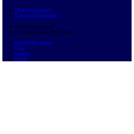
*Prix et économies
À propos d'Autobutler
© 2026 Autobutler.fr
18-26 rue Goubet, 75019 Paris
Gestion des cookies
CGU
Cookies
RGPD