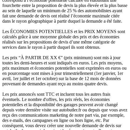
correspond à l’économie potentielle calculée en établissant une
fourchette entre la proposition de devis la plus élevée et la plus basse
au sein de laquelle un minimum de 25 % des automobilistes ayant
fait une demande de devis ont réalisé l’économie maximale citée
dans le rayon géographique à partir duquel la demande a été faite.
Les ÉCONOMIES POTENTIELLES et les PRIX MOYENS sont
calculés grâce à une moyenne globale des prix et des économies
réalisés sur les propositions de devis d’une même catégorie de
services dans le rayon à partir duquel ils sont obtenus.
Les prix “À PARTIR DE XX €” (prix minimum) sont mis à jour
toutes les demi-heures et sont indiqués en euros. Les prix moyens,
prix maximum et économies potentielles sont exprimées en euros ou
en pourcentage sont mises à jour trimestriellement (1er janvier, 1er
avril, 1er juillet et 1er octobre) sur la base de 12 mois de données
provenant de demandes ayant reçu au moins quatre devis.
Les prix annoncés sont TTC et incluent tous les autres frais
éventuels. Le nombre d'offres, les prix réels, les économies
potentielles et la disponibilité des garages peuvent avoir changé
depuis votre dernière visite sur autobutler.fr ou depuis que vous avez
reçu des communications marketing de notre part via, par exemple,
des e-mails, des campagnes en ligne ou hors ligne, etc. Par
conséquent, vous devez créer une nouvelle demande de devis sur