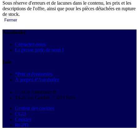
Sous réserve d'erreurs et de lacunes dans le contenu, les prix et les
descriptions de l'offre, ainsi que pour les pièces détachées en rupture
de stock.
Fermer
Autobutler
Contactez-nous
La presse parle de nous !
Info
*Prix et économies
À propos d'Autobutler
© 2026 Autobutler.fr
18-26 rue Goubet, 75019 Paris
Gestion des cookies
CGU
Cookies
RGPD