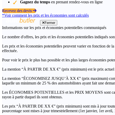
Gagnez du temps
en prenant rendez-vous en ligne
Recevez des devis
*Voir comment les prix et les économies sont calculés
Fermer
Informations sur les prix et économies potentielles communiqués
Le nombre d'offres, les prix et les économies potentielles indiqués son
Les prix et les économies potentielles peuvent varier en fonction de l
effectuée.
Pour voir le prix le plus bas possible et les plus larges économies pot
La mention “À PARTIR DE XX €” (prix minimum) est le prix actuel le 
La mention “ÉCONOMISEZ JUSQU’À XX €” (prix maximum) correspond à l
laquelle un minimum de 25 % des automobilistes ayant fait une demand
Les ÉCONOMIES POTENTIELLES et les PRIX MOYENS sont calculés grâc
rayon à partir duquel ils sont obtenus.
Les prix “À PARTIR DE XX €” (prix minimum) sont mis à jour toutes 
pourcentage sont mises à jour trimestriellement (1er janvier, 1er avril