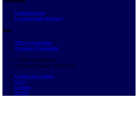
Autobutler
Contactez-nous
La presse parle de nous !
Info
*Prix et économies
À propos d'Autobutler
© 2026 Autobutler.fr
18-26 rue Goubet, 75019 Paris
Gestion des cookies
CGU
Cookies
RGPD