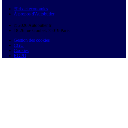
*Prix et économies
À propos d'Autobutler
© 2026 Autobutler.fr
18-26 rue Goubet, 75019 Paris
Gestion des cookies
CGU
Cookies
RGPD