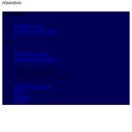
réparation.
Autobutler
Contactez-nous
La presse parle de nous !
Info
*Prix et économies
À propos d'Autobutler
© 2026 Autobutler.fr
18-26 rue Goubet, 75019 Paris
Gestion des cookies
CGU
Cookies
RGPD