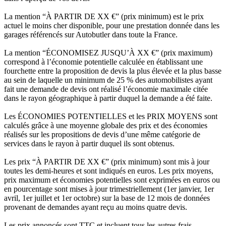
La mention “À PARTIR DE XX €” (prix minimum) est le prix
actuel le moins cher disponible, pour une prestation donnée dans les
garages référencés sur Autobutler dans toute la France.
La mention “ÉCONOMISEZ JUSQU’À XX €” (prix maximum)
correspond à l’économie potentielle calculée en établissant une
fourchette entre la proposition de devis la plus élevée et la plus basse
au sein de laquelle un minimum de 25 % des automobilistes ayant
fait une demande de devis ont réalisé l’économie maximale citée
dans le rayon géographique à partir duquel la demande a été faite.
Les ÉCONOMIES POTENTIELLES et les PRIX MOYENS sont
calculés grâce à une moyenne globale des prix et des économies
réalisés sur les propositions de devis d’une même catégorie de
services dans le rayon à partir duquel ils sont obtenus.
Les prix “À PARTIR DE XX €” (prix minimum) sont mis à jour
toutes les demi-heures et sont indiqués en euros. Les prix moyens,
prix maximum et économies potentielles sont exprimées en euros ou
en pourcentage sont mises à jour trimestriellement (1er janvier, 1er
avril, 1er juillet et 1er octobre) sur la base de 12 mois de données
provenant de demandes ayant reçu au moins quatre devis.
Les prix annoncés sont TTC et incluent tous les autres frais