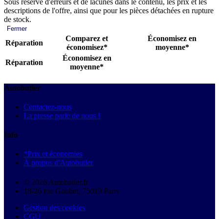
Sous réserve d'erreurs et de lacunes dans le contenu, les prix et les
descriptions de l'offre, ainsi que pour les pièces détachées en rupture
de stock.
Fermer
Comparez et
Économisez en
Réparation
économisez*
moyenne*
Économisez en
Réparation
moyenne*
Autobutler
Contactez-nous
La presse parle de nous !
Info
*Prix et économies
À propos d'Autobutler
© 2026 Autobutler.fr
18-26 rue Goubet, 75019 Paris
Gestion des cookies
CGU