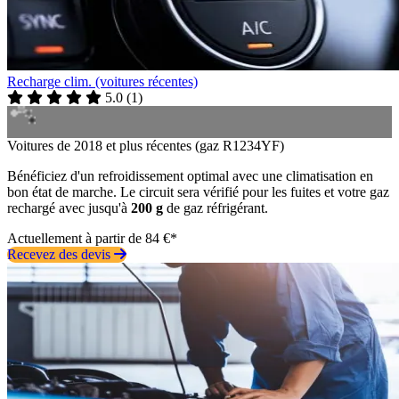
Recharge clim. (voitures récentes)
5.0
(
1
)
Voitures de 2018 et plus récentes (gaz R1234YF)
Bénéficiez d'un refroidissement optimal avec une climatisation en
bon état de marche. Le circuit sera vérifié pour les fuites et votre gaz
rechargé avec jusqu'à
200 g
de gaz réfrigérant.
Actuellement à partir de 84 €*
Recevez des devis