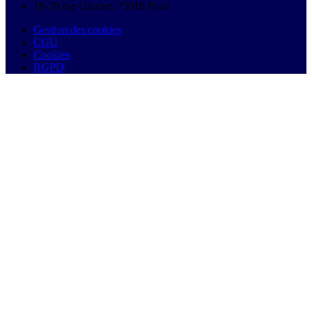
18-26 rue Goubet, 75019 Paris
Gestion des cookies
CGU
Cookies
RGPD