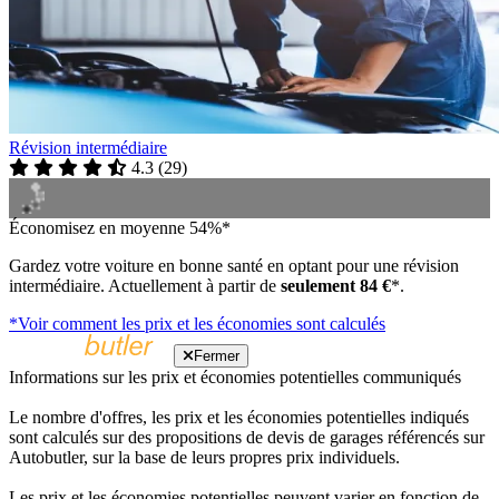
Révision intermédiaire
4.3
(
29
)
Économisez en moyenne 54%*
Gardez votre voiture en bonne santé en optant pour une révision
intermédiaire. Actuellement à partir de
seulement 84 €
*.
*Voir comment les prix et les économies sont calculés
Fermer
Informations sur les prix et économies potentielles communiqués
Le nombre d'offres, les prix et les économies potentielles indiqués
sont calculés sur des propositions de devis de garages référencés sur
Autobutler, sur la base de leurs propres prix individuels.
Les prix et les économies potentielles peuvent varier en fonction de