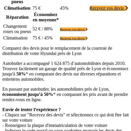
pneus
Climatisation
75 €
45%
Recevez vos devis
Économisez
Réparation
en moyenne*
Changement
52 € / 88%
Recevez vos devis
roues ou pneus
Climatisation
75 € / 45%
Recevez vos devis
Comparez des devis pour le remplacement de la courroie de
distribution de votre Hyundai près de Lyon
Autobutler a accompagné 1 624 875 d’automobilistes depuis 2010.
Trouvez facilement un garage de qualité près de Lyon et économisez
jusqu'à
50%
* en comparant des devis sur diverses réparations et
entretiens automobiles.
En passant par autobutler, les automobilistes près de Lyon,
économisent jusqu’à 50%
* en comparant les prix avant de prendre
rendez-vous en ligne.
Envie de tenter l’expérience ?
- Cliquez sur "Recevez des devis" et sélectionnez ce qui doit être fait
sur votre voiture
- Renseignez la plaque d'immatriculation de votre voiture
- Indiquez le code postal ou vous souhaitez recevoir les devis des