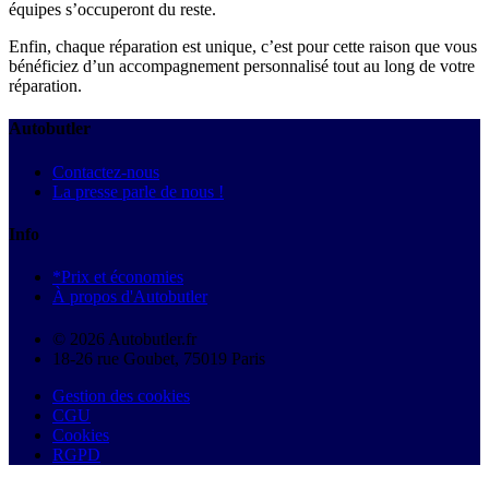
équipes s’occuperont du reste.
Enfin, chaque réparation est unique, c’est pour cette raison que vous
bénéficiez d’un accompagnement personnalisé tout au long de votre
réparation.
Autobutler
Contactez-nous
La presse parle de nous !
Info
*Prix et économies
À propos d'Autobutler
© 2026 Autobutler.fr
18-26 rue Goubet, 75019 Paris
Gestion des cookies
CGU
Cookies
RGPD