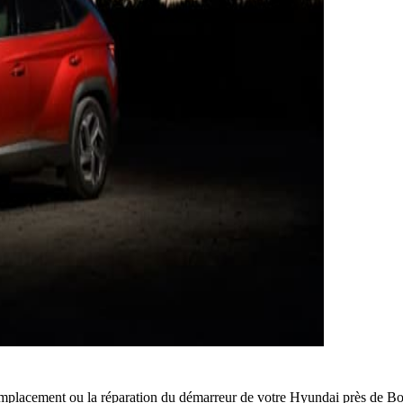
mplacement ou la réparation du démarreur de votre Hyundai près de B