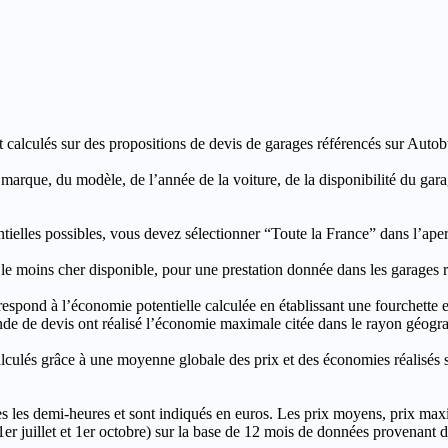
t calculés sur des propositions de devis de garages référencés sur Autobut
a marque, du modèle, de l’année de la voiture, de la disponibilité du ga
entielles possibles, vous devez sélectionner “Toute la France” dans l’ape
moins cher disponible, pour une prestation donnée dans les garages ré
’économie potentielle calculée en établissant une fourchette entre l
e de devis ont réalisé l’économie maximale citée dans le rayon géograp
e à une moyenne globale des prix et des économies réalisés sur le
les demi-heures et sont indiqués en euros. Les prix moyens, prix max
, 1er juillet et 1er octobre) sur la base de 12 mois de données provenan