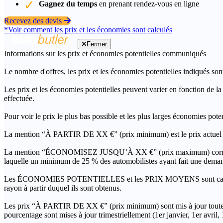
Gagnez du temps
en prenant rendez-vous en ligne
Recevez des devis
*Voir comment les prix et les économies sont calculés
Fermer
Informations sur les prix et économies potentielles communiqués
Le nombre d'offres, les prix et les économies potentielles indiqués son
Les prix et les économies potentielles peuvent varier en fonction de l
effectuée.
Pour voir le prix le plus bas possible et les plus larges économies pot
La mention “À PARTIR DE XX €” (prix minimum) est le prix actuel le 
La mention “ÉCONOMISEZ JUSQU’À XX €” (prix maximum) correspond à l
laquelle un minimum de 25 % des automobilistes ayant fait une demand
Les ÉCONOMIES POTENTIELLES et les PRIX MOYENS sont calculés grâc
rayon à partir duquel ils sont obtenus.
Les prix “À PARTIR DE XX €” (prix minimum) sont mis à jour toutes 
pourcentage sont mises à jour trimestriellement (1er janvier, 1er avril