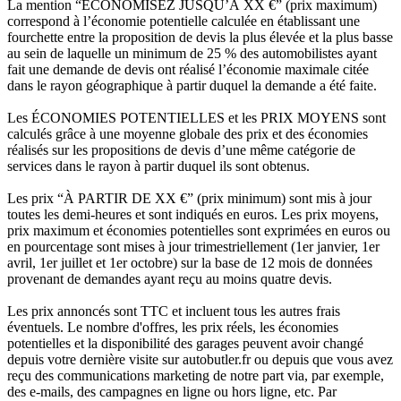
La mention “ÉCONOMISEZ JUSQU’À XX €” (prix maximum)
correspond à l’économie potentielle calculée en établissant une
fourchette entre la proposition de devis la plus élevée et la plus basse
au sein de laquelle un minimum de 25 % des automobilistes ayant
fait une demande de devis ont réalisé l’économie maximale citée
dans le rayon géographique à partir duquel la demande a été faite.
Les ÉCONOMIES POTENTIELLES et les PRIX MOYENS sont
calculés grâce à une moyenne globale des prix et des économies
réalisés sur les propositions de devis d’une même catégorie de
services dans le rayon à partir duquel ils sont obtenus.
Les prix “À PARTIR DE XX €” (prix minimum) sont mis à jour
toutes les demi-heures et sont indiqués en euros. Les prix moyens,
prix maximum et économies potentielles sont exprimées en euros ou
en pourcentage sont mises à jour trimestriellement (1er janvier, 1er
avril, 1er juillet et 1er octobre) sur la base de 12 mois de données
provenant de demandes ayant reçu au moins quatre devis.
Les prix annoncés sont TTC et incluent tous les autres frais
éventuels. Le nombre d'offres, les prix réels, les économies
potentielles et la disponibilité des garages peuvent avoir changé
depuis votre dernière visite sur autobutler.fr ou depuis que vous avez
reçu des communications marketing de notre part via, par exemple,
des e-mails, des campagnes en ligne ou hors ligne, etc. Par