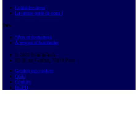
Contactez-nous
La presse parle de nous !
Info
*Prix et économies
À propos d'Autobutler
© 2026 Autobutler.fr
18-26 rue Goubet, 75019 Paris
Gestion des cookies
CGU
Cookies
RGPD