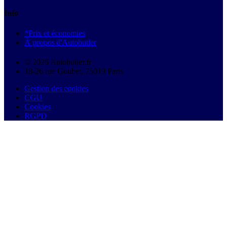
Info
*Prix et économies
À propos d'Autobutler
© 2026 Autobutler.fr
18-26 rue Goubet, 75019 Paris
Gestion des cookies
CGU
Cookies
RGPD