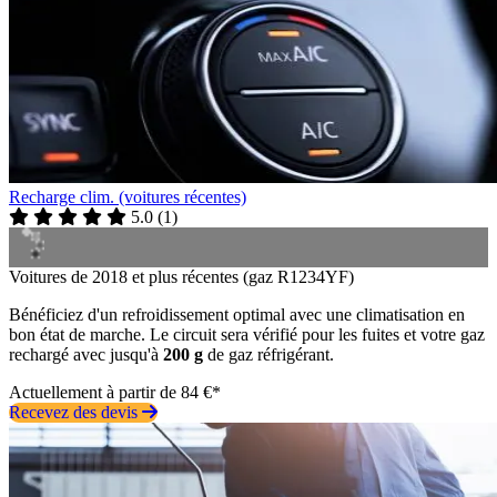
Recharge clim. (voitures récentes)
5.0
(
1
)
Voitures de 2018 et plus récentes (gaz R1234YF)
Bénéficiez d'un refroidissement optimal avec une climatisation en
bon état de marche. Le circuit sera vérifié pour les fuites et votre gaz
rechargé avec jusqu'à
200 g
de gaz réfrigérant.
Actuellement à partir de 84 €*
Recevez des devis