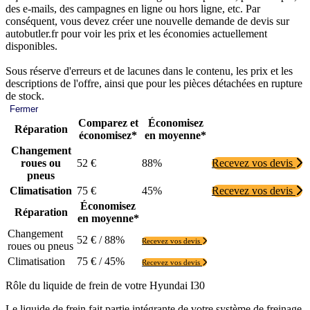
des e-mails, des campagnes en ligne ou hors ligne, etc. Par
conséquent, vous devez créer une nouvelle demande de devis sur
autobutler.fr pour voir les prix et les économies actuellement
disponibles.
Sous réserve d'erreurs et de lacunes dans le contenu, les prix et les
descriptions de l'offre, ainsi que pour les pièces détachées en rupture
de stock.
Fermer
Comparez et
Économisez
Réparation
économisez*
en moyenne*
Changement
roues ou
52 €
88%
Recevez vos devis
pneus
Climatisation
75 €
45%
Recevez vos devis
Économisez
Réparation
en moyenne*
Changement
52 € / 88%
Recevez vos devis
roues ou pneus
Climatisation
75 € / 45%
Recevez vos devis
Rôle du liquide de frein de votre Hyundai I30
Le liquide de frein fait partie intégrante de votre système de freinage.