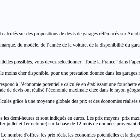
t calculés sur des propositions de devis de garages référencés sur Autobut
a marque, du modèle, de l’année de la voiture, de la disponibilité du ga
entielles possibles, vous devez sélectionner “Toute la France” dans l’ape
moins cher disponible, pour une prestation donnée dans les garages ré
’économie potentielle calculée en établissant une fourchette entre l
e de devis ont réalisé l’économie maximale citée dans le rayon géograp
e à une moyenne globale des prix et des économies réalisés sur le
les demi-heures et sont indiqués en euros. Les prix moyens, prix max
, 1er juillet et 1er octobre) sur la base de 12 mois de données provenan
 Le nombre d'offres, les prix réels, les économies potentielles et la disp