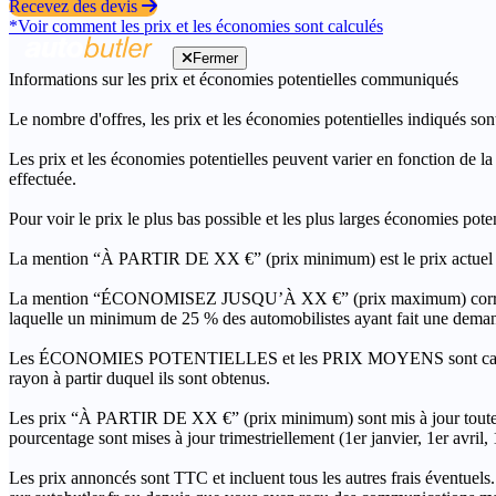
Recevez des devis
*Voir comment les prix et les économies sont calculés
Fermer
Informations sur les prix et économies potentielles communiqués
Le nombre d'offres, les prix et les économies potentielles indiqués son
Les prix et les économies potentielles peuvent varier en fonction de l
effectuée.
Pour voir le prix le plus bas possible et les plus larges économies pot
La mention “À PARTIR DE XX €” (prix minimum) est le prix actuel le 
La mention “ÉCONOMISEZ JUSQU’À XX €” (prix maximum) correspond à l
laquelle un minimum de 25 % des automobilistes ayant fait une demand
Les ÉCONOMIES POTENTIELLES et les PRIX MOYENS sont calculés grâc
rayon à partir duquel ils sont obtenus.
Les prix “À PARTIR DE XX €” (prix minimum) sont mis à jour toutes 
pourcentage sont mises à jour trimestriellement (1er janvier, 1er avril
Les prix annoncés sont TTC et incluent tous les autres frais éventuels.