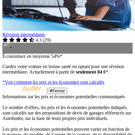
Révision intermédiaire
4.3
(
29
)
Économisez en moyenne 54%*
Gardez votre voiture en bonne santé en optant pour une révision
intermédiaire. Actuellement à partir de
seulement 84 €
*.
*Voir comment les prix et les économies sont calculés
Fermer
Informations sur les prix et économies potentielles communiqués
Le nombre d'offres, les prix et les économies potentielles indiqués
sont calculés sur des propositions de devis de garages référencés sur
Autobutler, sur la base de leurs propres prix individuels.
Les prix et les économies potentielles peuvent varier en fonction de
la marque, du modèle, de l’année de la voiture, de la disponibilité du