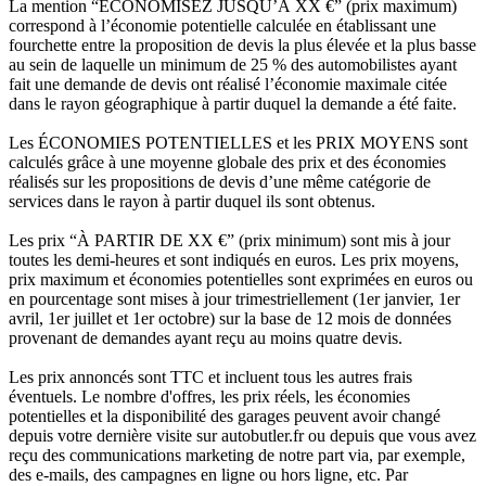
La mention “ÉCONOMISEZ JUSQU’À XX €” (prix maximum)
correspond à l’économie potentielle calculée en établissant une
fourchette entre la proposition de devis la plus élevée et la plus basse
au sein de laquelle un minimum de 25 % des automobilistes ayant
fait une demande de devis ont réalisé l’économie maximale citée
dans le rayon géographique à partir duquel la demande a été faite.
Les ÉCONOMIES POTENTIELLES et les PRIX MOYENS sont
calculés grâce à une moyenne globale des prix et des économies
réalisés sur les propositions de devis d’une même catégorie de
services dans le rayon à partir duquel ils sont obtenus.
Les prix “À PARTIR DE XX €” (prix minimum) sont mis à jour
toutes les demi-heures et sont indiqués en euros. Les prix moyens,
prix maximum et économies potentielles sont exprimées en euros ou
en pourcentage sont mises à jour trimestriellement (1er janvier, 1er
avril, 1er juillet et 1er octobre) sur la base de 12 mois de données
provenant de demandes ayant reçu au moins quatre devis.
Les prix annoncés sont TTC et incluent tous les autres frais
éventuels. Le nombre d'offres, les prix réels, les économies
potentielles et la disponibilité des garages peuvent avoir changé
depuis votre dernière visite sur autobutler.fr ou depuis que vous avez
reçu des communications marketing de notre part via, par exemple,
des e-mails, des campagnes en ligne ou hors ligne, etc. Par