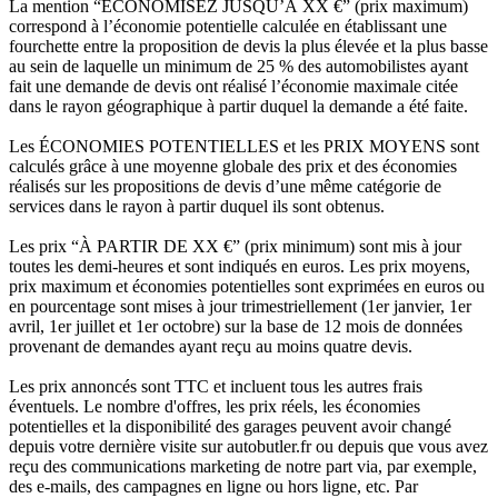
La mention “ÉCONOMISEZ JUSQU’À XX €” (prix maximum)
correspond à l’économie potentielle calculée en établissant une
fourchette entre la proposition de devis la plus élevée et la plus basse
au sein de laquelle un minimum de 25 % des automobilistes ayant
fait une demande de devis ont réalisé l’économie maximale citée
dans le rayon géographique à partir duquel la demande a été faite.
Les ÉCONOMIES POTENTIELLES et les PRIX MOYENS sont
calculés grâce à une moyenne globale des prix et des économies
réalisés sur les propositions de devis d’une même catégorie de
services dans le rayon à partir duquel ils sont obtenus.
Les prix “À PARTIR DE XX €” (prix minimum) sont mis à jour
toutes les demi-heures et sont indiqués en euros. Les prix moyens,
prix maximum et économies potentielles sont exprimées en euros ou
en pourcentage sont mises à jour trimestriellement (1er janvier, 1er
avril, 1er juillet et 1er octobre) sur la base de 12 mois de données
provenant de demandes ayant reçu au moins quatre devis.
Les prix annoncés sont TTC et incluent tous les autres frais
éventuels. Le nombre d'offres, les prix réels, les économies
potentielles et la disponibilité des garages peuvent avoir changé
depuis votre dernière visite sur autobutler.fr ou depuis que vous avez
reçu des communications marketing de notre part via, par exemple,
des e-mails, des campagnes en ligne ou hors ligne, etc. Par