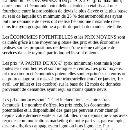
La mention “ÉCONOMISEZ JUSQU’À XX €” (prix maximum)
correspond à l’économie potentielle calculée en établissant une
fourchette entre la proposition de devis la plus élevée et la plus basse
au sein de laquelle un minimum de 25 % des automobilistes ayant
fait une demande de devis ont réalisé l’économie maximale citée
dans le rayon géographique à partir duquel la demande a été faite.
Les ÉCONOMIES POTENTIELLES et les PRIX MOYENS sont
calculés grâce à une moyenne globale des prix et des économies
réalisés sur les propositions de devis d’une même catégorie de
services dans le rayon à partir duquel ils sont obtenus.
Les prix “À PARTIR DE XX €” (prix minimum) sont mis à jour
toutes les demi-heures et sont indiqués en euros. Les prix moyens,
prix maximum et économies potentielles sont exprimées en euros ou
en pourcentage sont mises à jour trimestriellement (1er janvier, 1er
avril, 1er juillet et 1er octobre) sur la base de 12 mois de données
provenant de demandes ayant reçu au moins quatre devis.
Les prix annoncés sont TTC et incluent tous les autres frais
éventuels. Le nombre d'offres, les prix réels, les économies
potentielles et la disponibilité des garages peuvent avoir changé
depuis votre dernière visite sur autobutler.fr ou depuis que vous avez
reçu des communications marketing de notre part via, par exemple,
des e-mails, des campagnes en ligne ou hors ligne, etc. Par