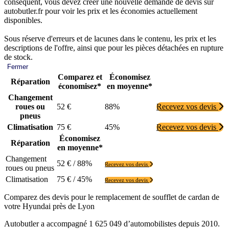
conséquent, vous devez créer une nouvelle demande de devis sur
autobutler.fr pour voir les prix et les économies actuellement
disponibles.
Sous réserve d'erreurs et de lacunes dans le contenu, les prix et les
descriptions de l'offre, ainsi que pour les pièces détachées en rupture
de stock.
Fermer
Comparez et
Économisez
Réparation
économisez*
en moyenne*
Changement
roues ou
52 €
88%
Recevez vos devis
pneus
Climatisation
75 €
45%
Recevez vos devis
Économisez
Réparation
en moyenne*
Changement
52 € / 88%
Recevez vos devis
roues ou pneus
Climatisation
75 € / 45%
Recevez vos devis
Comparez des devis pour le remplacement de soufflet de cardan de
votre Hyundai près de Lyon
Autobutler a accompagné 1 625 049 d’automobilistes depuis 2010.