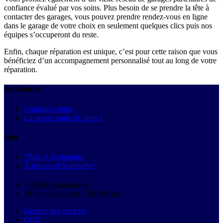
confiance évalué par vos soins. Plus besoin de se prendre la tête à
contacter des garages, vous pouvez prendre rendez-vous en ligne
dans le garage de votre choix en seulement quelques clics puis nos
équipes s’occuperont du reste.
Enfin, chaque réparation est unique, c’est pour cette raison que vous
bénéficiez d’un accompagnement personnalisé tout au long de votre
réparation.
Autobutler
Contactez-nous
La presse parle de nous !
Info
*Prix et économies
À propos d'Autobutler
© 2026 Autobutler.fr
18-26 rue Goubet, 75019 Paris
Gestion des cookies
CGU