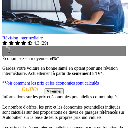
Révision intermédiaire
4.3
(
29
)
Économisez en moyenne 54%*
Gardez votre voiture en bonne santé en optant pour une révision
intermédiaire. Actuellement à partir de
seulement 84 €
*.
*Voir comment les prix et les économies sont calculés
Fermer
Informations sur les prix et économies potentielles communiqués
Le nombre d'offres, les prix et les économies potentielles indiqués
sont calculés sur des propositions de devis de garages référencés sur
Autobutler, sur la base de leurs propres prix individuels.
Les prix et les économies potentielles peuvent varier en fonction de