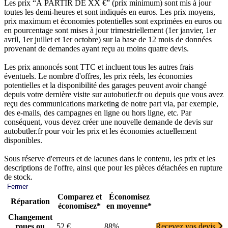
Les prix “À PARTIR DE XX €” (prix minimum) sont mis à jour
toutes les demi-heures et sont indiqués en euros. Les prix moyens,
prix maximum et économies potentielles sont exprimées en euros ou
en pourcentage sont mises à jour trimestriellement (1er janvier, 1er
avril, 1er juillet et 1er octobre) sur la base de 12 mois de données
provenant de demandes ayant reçu au moins quatre devis.
Les prix annoncés sont TTC et incluent tous les autres frais
éventuels. Le nombre d'offres, les prix réels, les économies
potentielles et la disponibilité des garages peuvent avoir changé
depuis votre dernière visite sur autobutler.fr ou depuis que vous avez
reçu des communications marketing de notre part via, par exemple,
des e-mails, des campagnes en ligne ou hors ligne, etc. Par
conséquent, vous devez créer une nouvelle demande de devis sur
autobutler.fr pour voir les prix et les économies actuellement
disponibles.
Sous réserve d'erreurs et de lacunes dans le contenu, les prix et les
descriptions de l'offre, ainsi que pour les pièces détachées en rupture
de stock.
Fermer
Comparez et
Économisez
Réparation
économisez*
en moyenne*
Changement
roues ou
52 €
88%
Recevez vos devis