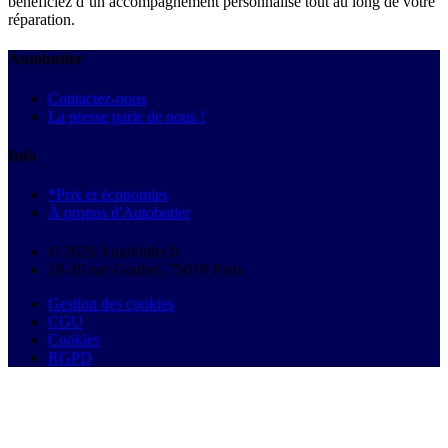
bénéficiez d’un accompagnement personnalisé tout au long de votre
réparation.
Autobutler
Contactez-nous
La presse parle de nous !
Info
*Prix et économies
À propos d'Autobutler
© 2026 Autobutler.fr
18-26 rue Goubet, 75019 Paris
Gestion des cookies
CGU
Cookies
RGPD