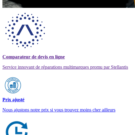
Comparateur de devis en ligne
Service innovant de réparations multimarques promu par Stellantis
Prix ajusté
Nous ajustons notre prix si vous trouvez moins cher ailleurs