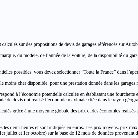
t calculés sur des propositions de devis de garages référencés sur Autobut
a marque, du modèle, de l’année de la voiture, de la disponibilité du ga
entielles possibles, vous devez sélectionner “Toute la France” dans l’ape
moins cher disponible, pour une prestation donnée dans les garages ré
’économie potentielle calculée en établissant une fourchette entre l
e de devis ont réalisé l’économie maximale citée dans le rayon géograp
e à une moyenne globale des prix et des économies réalisés sur le
les demi-heures et sont indiqués en euros. Les prix moyens, prix max
, 1er juillet et 1er octobre) sur la base de 12 mois de données provenan