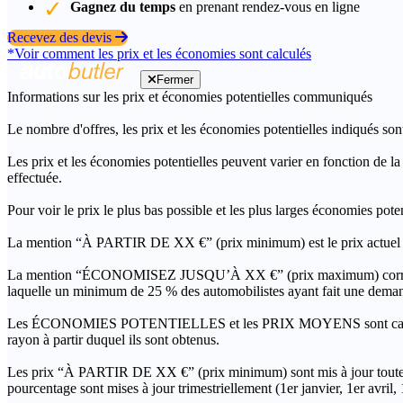
Gagnez du temps
en prenant rendez-vous en ligne
Recevez des devis
*Voir comment les prix et les économies sont calculés
Fermer
Informations sur les prix et économies potentielles communiqués
Le nombre d'offres, les prix et les économies potentielles indiqués son
Les prix et les économies potentielles peuvent varier en fonction de l
effectuée.
Pour voir le prix le plus bas possible et les plus larges économies pot
La mention “À PARTIR DE XX €” (prix minimum) est le prix actuel le 
La mention “ÉCONOMISEZ JUSQU’À XX €” (prix maximum) correspond à l
laquelle un minimum de 25 % des automobilistes ayant fait une demand
Les ÉCONOMIES POTENTIELLES et les PRIX MOYENS sont calculés grâc
rayon à partir duquel ils sont obtenus.
Les prix “À PARTIR DE XX €” (prix minimum) sont mis à jour toutes 
pourcentage sont mises à jour trimestriellement (1er janvier, 1er avril