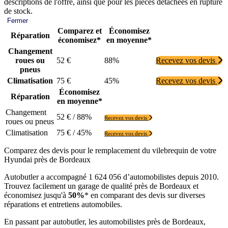
descriptions de l'offre, ainsi que pour les pièces détachées en rupture
de stock.
Fermer
Comparez et
Économisez
Réparation
économisez*
en moyenne*
Changement
roues ou
52 €
88%
Recevez vos devis
pneus
Climatisation
75 €
45%
Recevez vos devis
Économisez
Réparation
en moyenne*
Changement
52 € / 88%
Recevez vos devis
roues ou pneus
Climatisation
75 € / 45%
Recevez vos devis
Comparez des devis pour le remplacement du vilebrequin de votre
Hyundai près de Bordeaux
Autobutler a accompagné 1 624 056 d’automobilistes depuis 2010.
Trouvez facilement un garage de qualité près de Bordeaux et
économisez jusqu'à
50%
* en comparant des devis sur diverses
réparations et entretiens automobiles.
En passant par autobutler, les automobilistes près de Bordeaux,