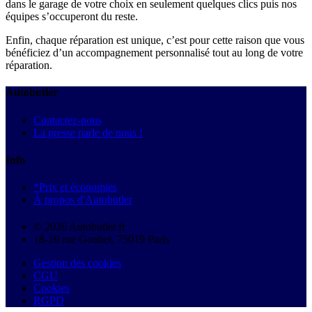
dans le garage de votre choix en seulement quelques clics puis nos
équipes s’occuperont du reste.
Enfin, chaque réparation est unique, c’est pour cette raison que vous
bénéficiez d’un accompagnement personnalisé tout au long de votre
réparation.
Autobutler
Contactez-nous
La presse parle de nous !
Info
*Prix et économies
À propos d'Autobutler
© 2026 Autobutler.fr
18-26 rue Goubet, 75019 Paris
Gestion des cookies
CGU
Cookies
RGPD