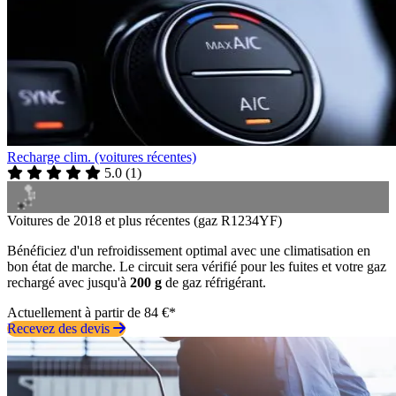
Recharge clim. (voitures récentes)
5.0
(
1
)
Voitures de 2018 et plus récentes (gaz R1234YF)
Bénéficiez d'un refroidissement optimal avec une climatisation en
bon état de marche. Le circuit sera vérifié pour les fuites et votre gaz
rechargé avec jusqu'à
200 g
de gaz réfrigérant.
Actuellement à partir de 84 €*
Recevez des devis