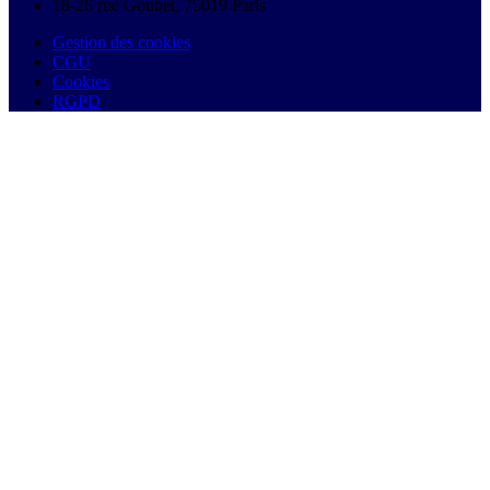
18-26 rue Goubet, 75019 Paris
Gestion des cookies
CGU
Cookies
RGPD