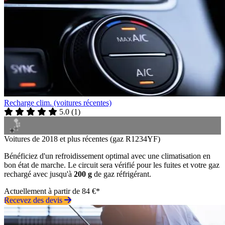
Recharge clim. (voitures récentes)
5.0
(
1
)
Voitures de 2018 et plus récentes (gaz R1234YF)
Bénéficiez d'un refroidissement optimal avec une climatisation en
bon état de marche. Le circuit sera vérifié pour les fuites et votre gaz
rechargé avec jusqu'à
200 g
de gaz réfrigérant.
Actuellement à partir de 84 €*
Recevez des devis