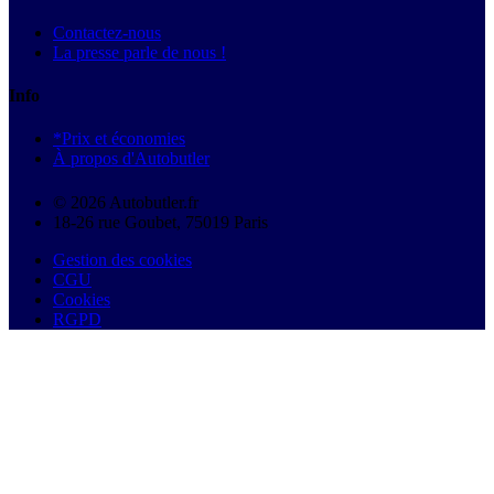
Contactez-nous
La presse parle de nous !
Info
*Prix et économies
À propos d'Autobutler
© 2026 Autobutler.fr
18-26 rue Goubet, 75019 Paris
Gestion des cookies
CGU
Cookies
RGPD