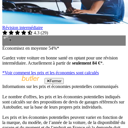
Révision intermédiaire
4.3
(
29
)
Économisez en moyenne 54%*
Gardez votre voiture en bonne santé en optant pour une révision
intermédiaire. Actuellement à partir de
seulement 84 €
*.
*Voir comment les prix et les économies sont calculés
Fermer
Informations sur les prix et économies potentielles communiqués
Le nombre d'offres, les prix et les économies potentielles indiqués
sont calculés sur des propositions de devis de garages référencés sur
Autobutler, sur la base de leurs propres prix individuels.
Les prix et les économies potentielles peuvent varier en fonction de
la marque, du modèle, de l’année de la voiture, de la disponibilité du
garage et du moment et de l’endroit en France où la demande doit