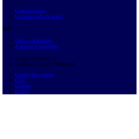
Contactez-nous
La presse parle de nous !
Info
*Prix et économies
À propos d'Autobutler
© 2026 Autobutler.fr
18-26 rue Goubet, 75019 Paris
Gestion des cookies
CGU
Cookies
RGPD