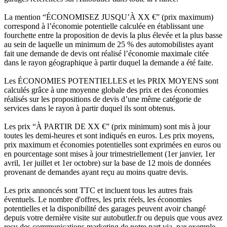
La mention “ÉCONOMISEZ JUSQU’À XX €” (prix maximum)
correspond à l’économie potentielle calculée en établissant une
fourchette entre la proposition de devis la plus élevée et la plus basse
au sein de laquelle un minimum de 25 % des automobilistes ayant
fait une demande de devis ont réalisé l’économie maximale citée
dans le rayon géographique à partir duquel la demande a été faite.
Les ÉCONOMIES POTENTIELLES et les PRIX MOYENS sont
calculés grâce à une moyenne globale des prix et des économies
réalisés sur les propositions de devis d’une même catégorie de
services dans le rayon à partir duquel ils sont obtenus.
Les prix “À PARTIR DE XX €” (prix minimum) sont mis à jour
toutes les demi-heures et sont indiqués en euros. Les prix moyens,
prix maximum et économies potentielles sont exprimées en euros ou
en pourcentage sont mises à jour trimestriellement (1er janvier, 1er
avril, 1er juillet et 1er octobre) sur la base de 12 mois de données
provenant de demandes ayant reçu au moins quatre devis.
Les prix annoncés sont TTC et incluent tous les autres frais
éventuels. Le nombre d'offres, les prix réels, les économies
potentielles et la disponibilité des garages peuvent avoir changé
depuis votre dernière visite sur autobutler.fr ou depuis que vous avez
reçu des communications marketing de notre part via, par exemple,