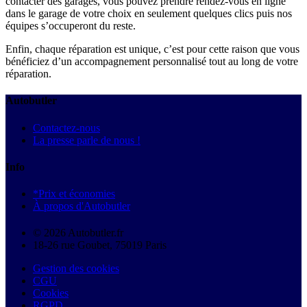
contacter des garages, vous pouvez prendre rendez-vous en ligne
dans le garage de votre choix en seulement quelques clics puis nos
équipes s’occuperont du reste.
Enfin, chaque réparation est unique, c’est pour cette raison que vous
bénéficiez d’un accompagnement personnalisé tout au long de votre
réparation.
Autobutler
Contactez-nous
La presse parle de nous !
Info
*Prix et économies
À propos d'Autobutler
© 2026 Autobutler.fr
18-26 rue Goubet, 75019 Paris
Gestion des cookies
CGU
Cookies
RGPD