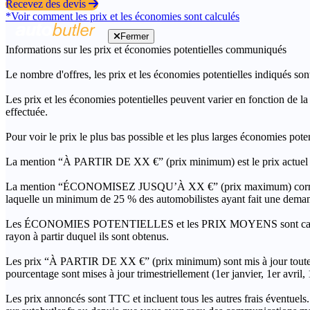
Recevez des devis
*Voir comment les prix et les économies sont calculés
Fermer
Informations sur les prix et économies potentielles communiqués
Le nombre d'offres, les prix et les économies potentielles indiqués son
Les prix et les économies potentielles peuvent varier en fonction de l
effectuée.
Pour voir le prix le plus bas possible et les plus larges économies pot
La mention “À PARTIR DE XX €” (prix minimum) est le prix actuel le 
La mention “ÉCONOMISEZ JUSQU’À XX €” (prix maximum) correspond à l
laquelle un minimum de 25 % des automobilistes ayant fait une demand
Les ÉCONOMIES POTENTIELLES et les PRIX MOYENS sont calculés grâc
rayon à partir duquel ils sont obtenus.
Les prix “À PARTIR DE XX €” (prix minimum) sont mis à jour toutes 
pourcentage sont mises à jour trimestriellement (1er janvier, 1er avril
Les prix annoncés sont TTC et incluent tous les autres frais éventuels.