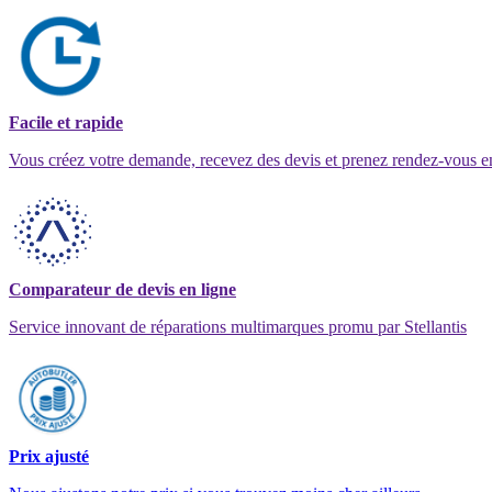
Facile et rapide
Vous créez votre demande, recevez des devis et prenez rendez-vous e
Comparateur de devis en ligne
Service innovant de réparations multimarques promu par Stellantis
Prix ajusté