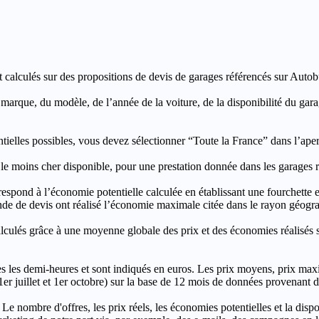
t calculés sur des propositions de devis de garages référencés sur Autobut
a marque, du modèle, de l’année de la voiture, de la disponibilité du ga
entielles possibles, vous devez sélectionner “Toute la France” dans l’ape
moins cher disponible, pour une prestation donnée dans les garages ré
’économie potentielle calculée en établissant une fourchette entre l
e de devis ont réalisé l’économie maximale citée dans le rayon géograp
e à une moyenne globale des prix et des économies réalisés sur le
les demi-heures et sont indiqués en euros. Les prix moyens, prix max
, 1er juillet et 1er octobre) sur la base de 12 mois de données provenan
 Le nombre d'offres, les prix réels, les économies potentielles et la disp