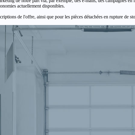
keting de notre part via, par exemple, des e-mails, des campagnes en l
économies actuellement disponibles.
criptions de l'offre, ainsi que pour les pièces détachées en rupture de st