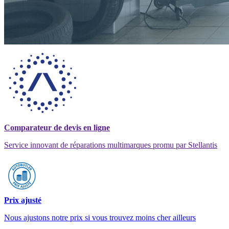
Comparateur de devis en ligne
Service innovant de réparations multimarques promu par Stellantis
Prix ajusté
Nous ajustons notre prix si vous trouvez moins cher ailleurs