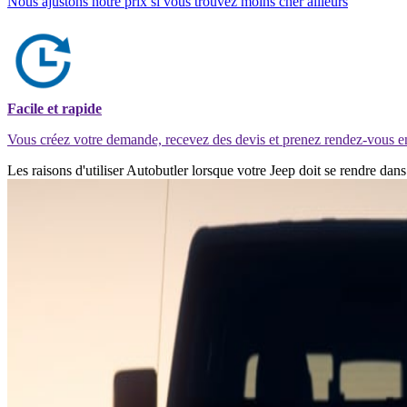
Nous ajustons notre prix si vous trouvez moins cher ailleurs
Facile et rapide
Vous créez votre demande, recevez des devis et prenez rendez-vous e
Les raisons d'utiliser Autobutler lorsque votre Jeep doit se rendre da