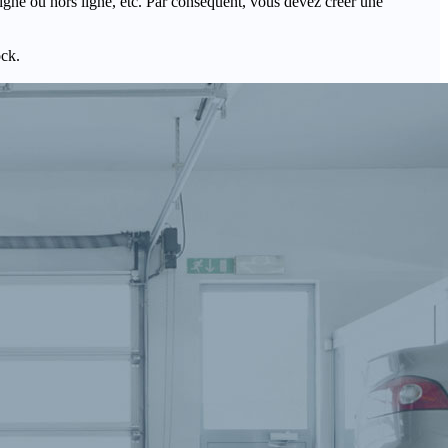
igne ou hors ligne, etc. Par conséquent, vous devez créer une
ock.