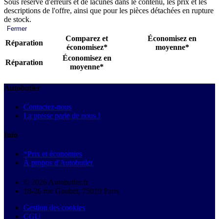
Sous réserve d'erreurs et de lacunes dans le contenu, les prix et les
descriptions de l'offre, ainsi que pour les pièces détachées en rupture
de stock.
Fermer
Comparez et
Économisez en
Réparation
économisez*
moyenne*
Économisez en
Réparation
moyenne*
Autobutler
Contactez-nous
La presse parle de nous !
Info
*Prix et économies
À propos d'Autobutler
© 2026 Autobutler.fr
18-26 rue Goubet, 75019 Paris
Gestion des cookies
CGU