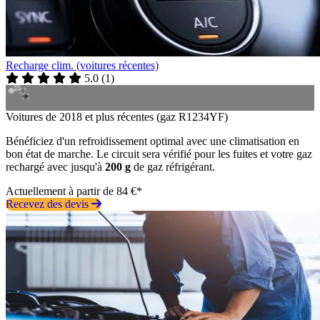
Recharge clim. (voitures récentes)
5.0
(
1
)
Voitures de 2018 et plus récentes (gaz R1234YF)
Bénéficiez d'un refroidissement optimal avec une climatisation en
bon état de marche. Le circuit sera vérifié pour les fuites et votre gaz
rechargé avec jusqu'à
200 g
de gaz réfrigérant.
Actuellement à partir de 84 €*
Recevez des devis