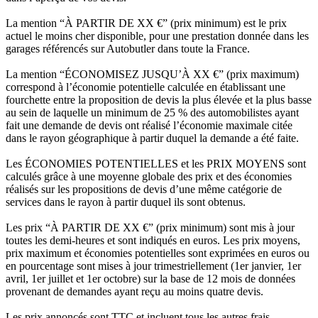
La mention “À PARTIR DE XX €” (prix minimum) est le prix
actuel le moins cher disponible, pour une prestation donnée dans les
garages référencés sur Autobutler dans toute la France.
La mention “ÉCONOMISEZ JUSQU’À XX €” (prix maximum)
correspond à l’économie potentielle calculée en établissant une
fourchette entre la proposition de devis la plus élevée et la plus basse
au sein de laquelle un minimum de 25 % des automobilistes ayant
fait une demande de devis ont réalisé l’économie maximale citée
dans le rayon géographique à partir duquel la demande a été faite.
Les ÉCONOMIES POTENTIELLES et les PRIX MOYENS sont
calculés grâce à une moyenne globale des prix et des économies
réalisés sur les propositions de devis d’une même catégorie de
services dans le rayon à partir duquel ils sont obtenus.
Les prix “À PARTIR DE XX €” (prix minimum) sont mis à jour
toutes les demi-heures et sont indiqués en euros. Les prix moyens,
prix maximum et économies potentielles sont exprimées en euros ou
en pourcentage sont mises à jour trimestriellement (1er janvier, 1er
avril, 1er juillet et 1er octobre) sur la base de 12 mois de données
provenant de demandes ayant reçu au moins quatre devis.
Les prix annoncés sont TTC et incluent tous les autres frais