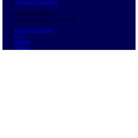
À propos d'Autobutler
© 2026 Autobutler.fr
18-26 rue Goubet, 75019 Paris
Gestion des cookies
CGU
Cookies
RGPD