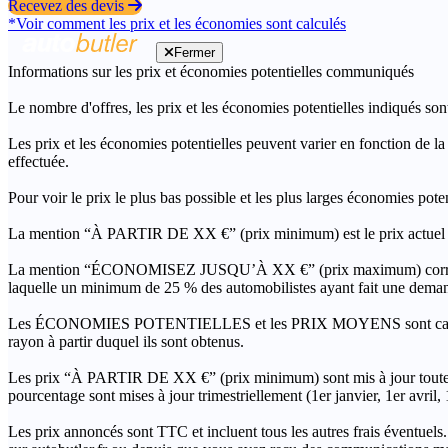
Recevez des devis
*Voir comment les prix et les économies sont calculés
Fermer
Informations sur les prix et économies potentielles communiqués
Le nombre d'offres, les prix et les économies potentielles indiqués son
Les prix et les économies potentielles peuvent varier en fonction de l
effectuée.
Pour voir le prix le plus bas possible et les plus larges économies pot
La mention “À PARTIR DE XX €” (prix minimum) est le prix actuel le 
La mention “ÉCONOMISEZ JUSQU’À XX €” (prix maximum) correspond à l
laquelle un minimum de 25 % des automobilistes ayant fait une demand
Les ÉCONOMIES POTENTIELLES et les PRIX MOYENS sont calculés grâc
rayon à partir duquel ils sont obtenus.
Les prix “À PARTIR DE XX €” (prix minimum) sont mis à jour toutes 
pourcentage sont mises à jour trimestriellement (1er janvier, 1er avril
Les prix annoncés sont TTC et incluent tous les autres frais éventuels.