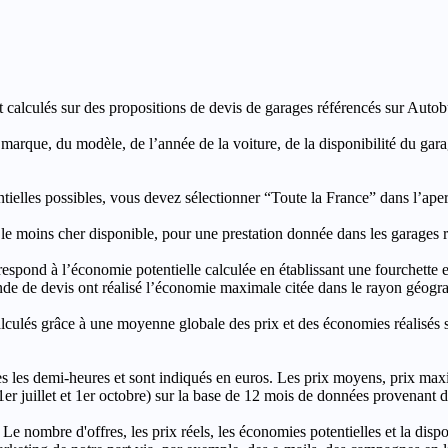
t calculés sur des propositions de devis de garages référencés sur Autobut
a marque, du modèle, de l’année de la voiture, de la disponibilité du ga
entielles possibles, vous devez sélectionner “Toute la France” dans l’ape
moins cher disponible, pour une prestation donnée dans les garages ré
’économie potentielle calculée en établissant une fourchette entre l
e de devis ont réalisé l’économie maximale citée dans le rayon géograp
e à une moyenne globale des prix et des économies réalisés sur le
les demi-heures et sont indiqués en euros. Les prix moyens, prix max
, 1er juillet et 1er octobre) sur la base de 12 mois de données provenan
 Le nombre d'offres, les prix réels, les économies potentielles et la disp