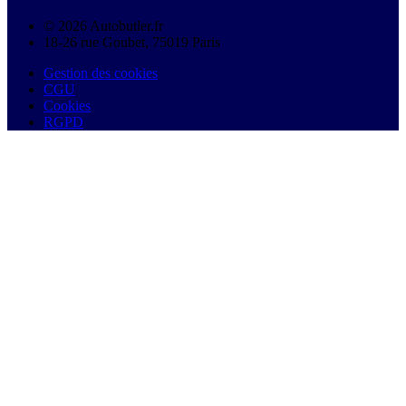
© 2026 Autobutler.fr
18-26 rue Goubet, 75019 Paris
Gestion des cookies
CGU
Cookies
RGPD