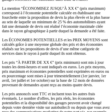
La mention “ÉCONOMISEZ JUSQU’À XX €” (prix maximum)
correspond à l’économie potentielle calculée en établissant une
fourchette entre la proposition de devis la plus élevée et la plus basse
au sein de laquelle un minimum de 25 % des automobilistes ayant
fait une demande de devis ont réalisé l’économie maximale citée
dans le rayon géographique à partir duquel la demande a été faite.
Les ÉCONOMIES POTENTIELLES et les PRIX MOYENS sont
calculés grâce à une moyenne globale des prix et des économies
réalisés sur les propositions de devis d’une même catégorie de
services dans le rayon à partir duquel ils sont obtenus.
Les prix “À PARTIR DE XX €” (prix minimum) sont mis à jour
toutes les demi-heures et sont indiqués en euros. Les prix moyens,
prix maximum et économies potentielles sont exprimées en euros ou
en pourcentage sont mises à jour trimestriellement (1er janvier, 1er
avril, 1er juillet et 1er octobre) sur la base de 12 mois de données
provenant de demandes ayant reçu au moins quatre devis.
Les prix annoncés sont TTC et incluent tous les autres frais
éventuels. Le nombre d'offres, les prix réels, les économies
potentielles et la disponibilité des garages peuvent avoir changé
depuis votre dernière visite sur autobutler.fr ou depuis que vous avez
reçu des communications marketing de notre part via, par exemple,