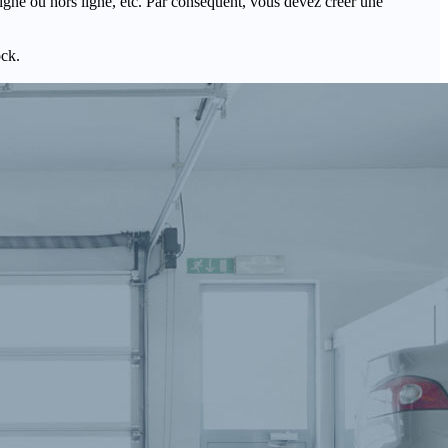
igne ou hors ligne, etc. Par conséquent, vous devez créer une
ock.