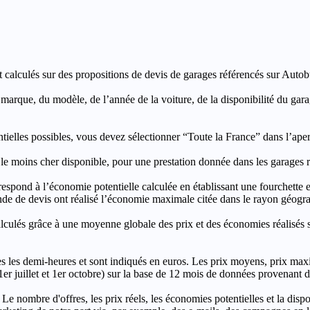
t calculés sur des propositions de devis de garages référencés sur Autobut
a marque, du modèle, de l’année de la voiture, de la disponibilité du ga
entielles possibles, vous devez sélectionner “Toute la France” dans l’ape
moins cher disponible, pour une prestation donnée dans les garages ré
’économie potentielle calculée en établissant une fourchette entre l
e de devis ont réalisé l’économie maximale citée dans le rayon géograp
e à une moyenne globale des prix et des économies réalisés sur le
les demi-heures et sont indiqués en euros. Les prix moyens, prix max
, 1er juillet et 1er octobre) sur la base de 12 mois de données provenan
 Le nombre d'offres, les prix réels, les économies potentielles et la disp