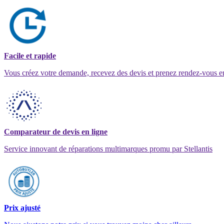
Facile et rapide
Vous créez votre demande, recevez des devis et prenez rendez-vous e
Comparateur de devis en ligne
Service innovant de réparations multimarques promu par Stellantis
Prix ajusté