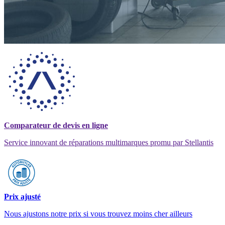
Comparateur de devis en ligne
Service innovant de réparations multimarques promu par Stellantis
Prix ajusté
Nous ajustons notre prix si vous trouvez moins cher ailleurs