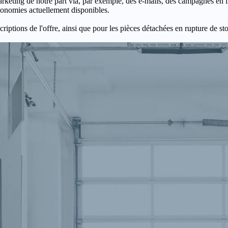
keting de notre part via, par exemple, des e-mails, des campagnes en l
économies actuellement disponibles.
criptions de l'offre, ainsi que pour les pièces détachées en rupture de st