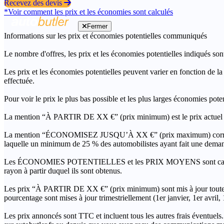
Recevez des devis
*Voir comment les prix et les économies sont calculés
Fermer
Informations sur les prix et économies potentielles communiqués
Le nombre d'offres, les prix et les économies potentielles indiqués son
Les prix et les économies potentielles peuvent varier en fonction de l
effectuée.
Pour voir le prix le plus bas possible et les plus larges économies pot
La mention “À PARTIR DE XX €” (prix minimum) est le prix actuel le 
La mention “ÉCONOMISEZ JUSQU’À XX €” (prix maximum) correspond à l
laquelle un minimum de 25 % des automobilistes ayant fait une demand
Les ÉCONOMIES POTENTIELLES et les PRIX MOYENS sont calculés grâc
rayon à partir duquel ils sont obtenus.
Les prix “À PARTIR DE XX €” (prix minimum) sont mis à jour toutes 
pourcentage sont mises à jour trimestriellement (1er janvier, 1er avril
Les prix annoncés sont TTC et incluent tous les autres frais éventuels.