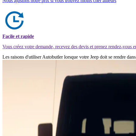
Nous ajustons notre prix si vous trouvez moins cher ailleurs
Facile et rapide
Vous créez votre demande, recevez des devis et prenez rendez-vous e
Les raisons d'utiliser Autobutler lorsque votre Jeep doit se rendre da