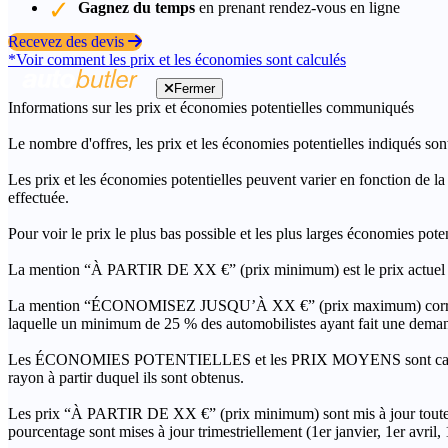
Gagnez du temps
en prenant rendez-vous en ligne
Recevez des devis
*Voir comment les prix et les économies sont calculés
Fermer
Informations sur les prix et économies potentielles communiqués
Le nombre d'offres, les prix et les économies potentielles indiqués son
Les prix et les économies potentielles peuvent varier en fonction de l
effectuée.
Pour voir le prix le plus bas possible et les plus larges économies pot
La mention “À PARTIR DE XX €” (prix minimum) est le prix actuel le 
La mention “ÉCONOMISEZ JUSQU’À XX €” (prix maximum) correspond à l
laquelle un minimum de 25 % des automobilistes ayant fait une demand
Les ÉCONOMIES POTENTIELLES et les PRIX MOYENS sont calculés grâc
rayon à partir duquel ils sont obtenus.
Les prix “À PARTIR DE XX €” (prix minimum) sont mis à jour toutes 
pourcentage sont mises à jour trimestriellement (1er janvier, 1er avril