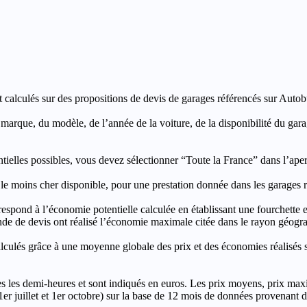
t calculés sur des propositions de devis de garages référencés sur Autobut
a marque, du modèle, de l’année de la voiture, de la disponibilité du ga
entielles possibles, vous devez sélectionner “Toute la France” dans l’ape
moins cher disponible, pour une prestation donnée dans les garages ré
’économie potentielle calculée en établissant une fourchette entre l
e de devis ont réalisé l’économie maximale citée dans le rayon géograp
e à une moyenne globale des prix et des économies réalisés sur le
les demi-heures et sont indiqués en euros. Les prix moyens, prix max
, 1er juillet et 1er octobre) sur la base de 12 mois de données provenan