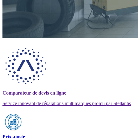
Comparateur de devis en ligne
Service innovant de réparations multimarques promu par Stellantis
Prix ajusté