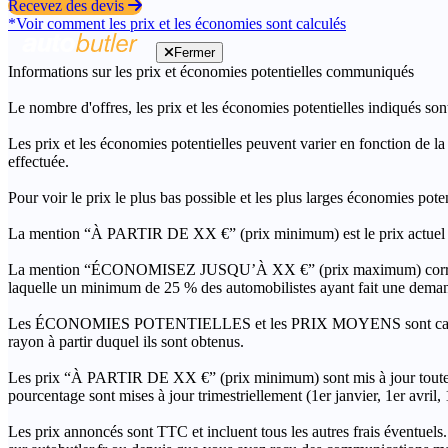
Recevez des devis
*Voir comment les prix et les économies sont calculés
Fermer
Informations sur les prix et économies potentielles communiqués
Le nombre d'offres, les prix et les économies potentielles indiqués son
Les prix et les économies potentielles peuvent varier en fonction de l
effectuée.
Pour voir le prix le plus bas possible et les plus larges économies pot
La mention “À PARTIR DE XX €” (prix minimum) est le prix actuel le 
La mention “ÉCONOMISEZ JUSQU’À XX €” (prix maximum) correspond à l
laquelle un minimum de 25 % des automobilistes ayant fait une demand
Les ÉCONOMIES POTENTIELLES et les PRIX MOYENS sont calculés grâc
rayon à partir duquel ils sont obtenus.
Les prix “À PARTIR DE XX €” (prix minimum) sont mis à jour toutes 
pourcentage sont mises à jour trimestriellement (1er janvier, 1er avril
Les prix annoncés sont TTC et incluent tous les autres frais éventuels.