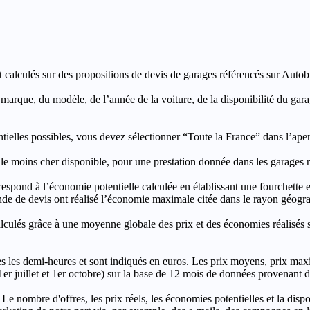
t calculés sur des propositions de devis de garages référencés sur Autobut
a marque, du modèle, de l’année de la voiture, de la disponibilité du ga
entielles possibles, vous devez sélectionner “Toute la France” dans l’ape
moins cher disponible, pour une prestation donnée dans les garages ré
’économie potentielle calculée en établissant une fourchette entre l
e de devis ont réalisé l’économie maximale citée dans le rayon géograp
e à une moyenne globale des prix et des économies réalisés sur le
les demi-heures et sont indiqués en euros. Les prix moyens, prix max
, 1er juillet et 1er octobre) sur la base de 12 mois de données provenan
 Le nombre d'offres, les prix réels, les économies potentielles et la disp