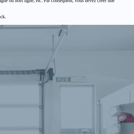
igne ou hors ligne, etc. Par conséquent, vous devez créer une
ock.