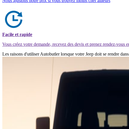
Nous ajustons notre prix si vous trouvez moins cher ailleurs
Facile et rapide
Vous créez votre demande, recevez des devis et prenez rendez-vous e
Les raisons d'utiliser Autobutler lorsque votre Jeep doit se rendre da