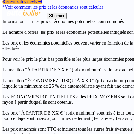
Recevez des devis
*Voir comment les prix et les économies sont calculés
Fermer
Informations sur les prix et économies potentielles communiqués
Le nombre d'offres, les prix et les économies potentielles indiqués son
Les prix et les économies potentielles peuvent varier en fonction de l
effectuée.
Pour voir le prix le plus bas possible et les plus larges économies pot
La mention “À PARTIR DE XX €” (prix minimum) est le prix actuel le 
La mention “ÉCONOMISEZ JUSQU’À XX €” (prix maximum) correspond à l
laquelle un minimum de 25 % des automobilistes ayant fait une demand
Les ÉCONOMIES POTENTIELLES et les PRIX MOYENS sont calculés grâc
rayon à partir duquel ils sont obtenus.
Les prix “À PARTIR DE XX €” (prix minimum) sont mis à jour toutes 
pourcentage sont mises à jour trimestriellement (1er janvier, 1er avril
Les prix annoncés sont TTC et incluent tous les autres frais éventuels.