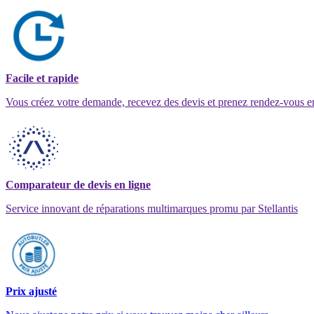
Facile et rapide
Vous créez votre demande, recevez des devis et prenez rendez-vous e
Comparateur de devis en ligne
Service innovant de réparations multimarques promu par Stellantis
Prix ajusté