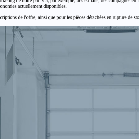
keting de notre part via, par exemple, des e-mails, des campagnes en l
économies actuellement disponibles.
criptions de l'offre, ainsi que pour les pièces détachées en rupture de st