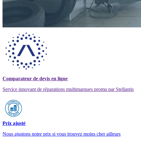
Comparateur de devis en ligne
Service innovant de réparations multimarques promu par Stellantis
Prix ajusté
Nous ajustons notre prix si vous trouvez moins cher ailleurs