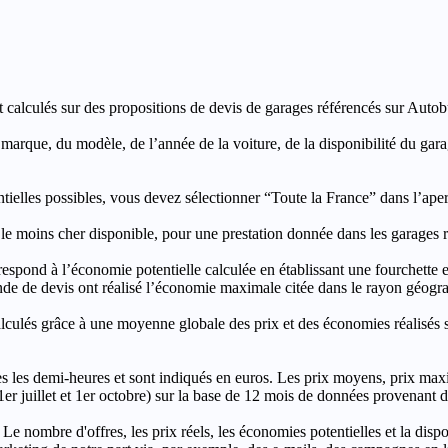
t calculés sur des propositions de devis de garages référencés sur Autobut
a marque, du modèle, de l’année de la voiture, de la disponibilité du ga
entielles possibles, vous devez sélectionner “Toute la France” dans l’ape
moins cher disponible, pour une prestation donnée dans les garages ré
’économie potentielle calculée en établissant une fourchette entre l
e de devis ont réalisé l’économie maximale citée dans le rayon géograp
e à une moyenne globale des prix et des économies réalisés sur le
les demi-heures et sont indiqués en euros. Les prix moyens, prix max
, 1er juillet et 1er octobre) sur la base de 12 mois de données provenan
 Le nombre d'offres, les prix réels, les économies potentielles et la disp