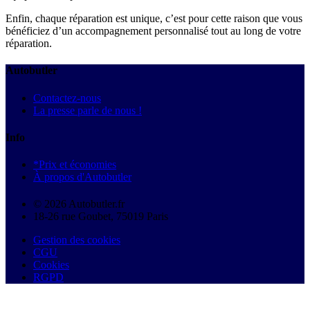
Enfin, chaque réparation est unique, c’est pour cette raison que vous
bénéficiez d’un accompagnement personnalisé tout au long de votre
réparation.
Autobutler
Contactez-nous
La presse parle de nous !
Info
*Prix et économies
À propos d'Autobutler
© 2026 Autobutler.fr
18-26 rue Goubet, 75019 Paris
Gestion des cookies
CGU
Cookies
RGPD