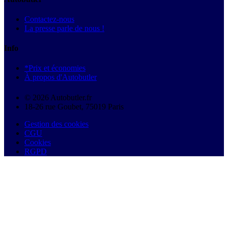
Contactez-nous
La presse parle de nous !
Info
*Prix et économies
À propos d'Autobutler
© 2026 Autobutler.fr
18-26 rue Goubet, 75019 Paris
Gestion des cookies
CGU
Cookies
RGPD