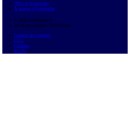
*Prix et économies
À propos d'Autobutler
© 2026 Autobutler.fr
18-26 rue Goubet, 75019 Paris
Gestion des cookies
CGU
Cookies
RGPD