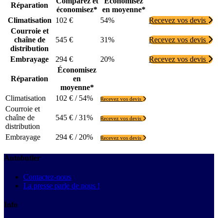
Comparez et
Économisez
Réparation
économisez*
en moyenne*
Climatisation
102 €
54%
Recevez vos devis
Courroie et
chaîne de
545 €
31%
Recevez vos devis
distribution
Embrayage
294 €
20%
Recevez vos devis
Économisez
Réparation
en
moyenne*
Climatisation
102 € / 54%
Recevez vos devis
Courroie et
chaîne de
545 € / 31%
Recevez vos devis
distribution
Embrayage
294 € / 20%
Recevez vos devis
Autobutler
Contactez-nous
La presse parle de nous !
Info