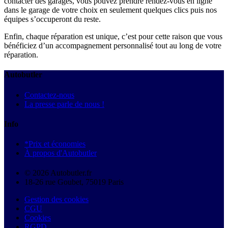
contacter des garages, vous pouvez prendre rendez-vous en ligne
dans le garage de votre choix en seulement quelques clics puis nos
équipes s’occuperont du reste.
Enfin, chaque réparation est unique, c’est pour cette raison que vous
bénéficiez d’un accompagnement personnalisé tout au long de votre
réparation.
Autobutler
Contactez-nous
La presse parle de nous !
Info
*Prix et économies
À propos d'Autobutler
© 2026 Autobutler.fr
18-26 rue Goubet, 75019 Paris
Gestion des cookies
CGU
Cookies
RGPD