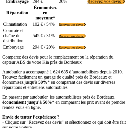
Embrayage
294 €
20%
Recevez vos devis
Économisez
Réparation
en
moyenne*
Climatisation
102 € / 54%
Recevez vos devis
Courroie et
chaîne de
545 € / 31%
Recevez vos devis
distribution
Embrayage
294 € / 20%
Recevez vos devis
Comparez des devis pour le remplacement ou la réparation du
capteur ABS de votre Kia près de Bordeaux
Autobutler a accompagné 1 624 685 d’automobilistes depuis 2010.
Trouvez facilement un garage de qualité près de Bordeaux et
économisez jusqu'à
50%
* en comparant des devis sur diverses
réparations et entretiens automobiles.
En passant par autobutler, les automobilistes près de Bordeaux,
économisent jusqu’à 50%
* en comparant les prix avant de prendre
rendez-vous en ligne.
Envie de tenter l’expérience ?
- Cliquez sur "Recevez des devis" et sélectionnez ce qui doit être fait
sur votre voiture