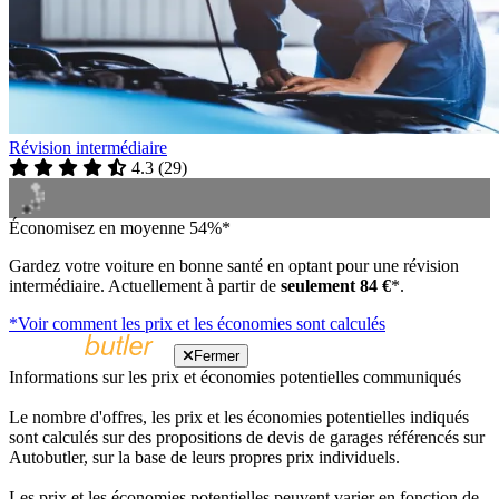
Révision intermédiaire
4.3
(
29
)
Économisez en moyenne 54%*
Gardez votre voiture en bonne santé en optant pour une révision
intermédiaire. Actuellement à partir de
seulement 84 €
*.
*Voir comment les prix et les économies sont calculés
Fermer
Informations sur les prix et économies potentielles communiqués
Le nombre d'offres, les prix et les économies potentielles indiqués
sont calculés sur des propositions de devis de garages référencés sur
Autobutler, sur la base de leurs propres prix individuels.
Les prix et les économies potentielles peuvent varier en fonction de