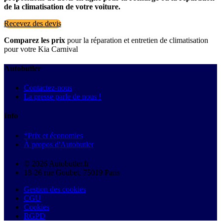
de la climatisation de votre voiture.
Recevez des devis
Comparez les prix
pour la réparation et entretien de climatisation
pour votre Kia Carnival
Autobutler
Contactez-nous
La presse parle de nous !
Info
*Prix et économies
À propos d'Autobutler
© 2026 Autobutler.fr
18-26 rue Goubet, 75019 Paris
Gestion des cookies
CGU
Cookies
RGPD