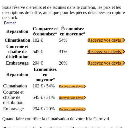
Sous réserve d'erreurs et de lacunes dans le contenu, les prix et les
descriptions de l'offre, ainsi que pour les pièces détachées en rupture
de stock.
Fermer
Comparez et
Économisez
Réparation
économisez*
en moyenne*
Climatisation
102 €
54%
Recevez vos devis
Courroie et
chaîne de
545 €
31%
Recevez vos devis
distribution
Embrayage
294 €
20%
Recevez vos devis
Économisez
Réparation
en
moyenne*
Climatisation
102 € / 54%
Recevez vos devis
Courroie et
chaîne de
545 € / 31%
Recevez vos devis
distribution
Embrayage
294 € / 20%
Recevez vos devis
Quand faire contrôler la climatisation de votre Kia Carnival