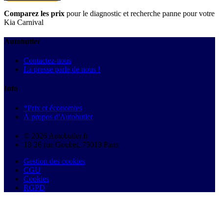
Comparez les prix
pour le diagnostic et recherche panne pour votre
Kia Carnival
Autobutler
Contactez-nous
La presse parle de nous !
Info
*Prix et économies
À propos d'Autobutler
© 2026 Autobutler.fr
18-26 rue Goubet, 75019 Paris
Gestion des cookies
CGU
Cookies
RGPD