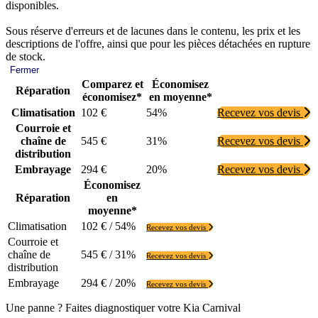
disponibles.
Sous réserve d'erreurs et de lacunes dans le contenu, les prix et les
descriptions de l'offre, ainsi que pour les pièces détachées en rupture
de stock.
Fermer
Comparez et
Économisez
Réparation
économisez*
en moyenne*
Climatisation
102 €
54%
Recevez vos devis
Courroie et
chaîne de
545 €
31%
Recevez vos devis
distribution
Embrayage
294 €
20%
Recevez vos devis
Économisez
Réparation
en
moyenne*
Climatisation
102 € / 54%
Recevez vos devis
Courroie et
chaîne de
545 € / 31%
Recevez vos devis
distribution
Embrayage
294 € / 20%
Recevez vos devis
Une panne ? Faites diagnostiquer votre Kia Carnival