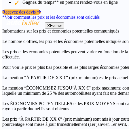
Gagnez du temps** en prenant rendez-vous en ligne
Recevez des devis
*Voir comment les prix et les économies sont calculés
Fermer
Informations sur les prix et économies potentielles communiqués
Le nombre d'offres, les prix et les économies potentielles indiqués son
Les prix et les économies potentielles peuvent varier en fonction de l
effectuée.
Pour voir le prix le plus bas possible et les plus larges économies pot
La mention “À PARTIR DE XX €” (prix minimum) est le prix actuel le 
La mention “ÉCONOMISEZ JUSQU’À XX €” (prix maximum) correspond à l
laquelle un minimum de 25 % des automobilistes ayant fait une demand
Les ÉCONOMIES POTENTIELLES et les PRIX MOYENS sont calculés grâc
rayon à partir duquel ils sont obtenus.
Les prix “À PARTIR DE XX €” (prix minimum) sont mis à jour toutes 
pourcentage sont mises à jour trimestriellement (1er janvier, 1er avril