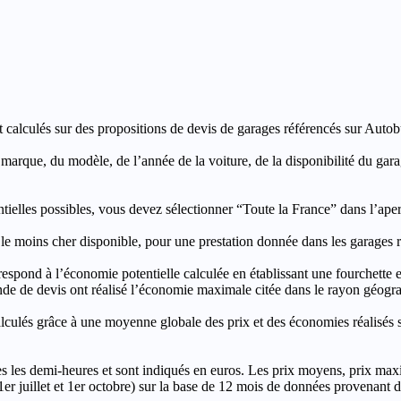
t calculés sur des propositions de devis de garages référencés sur Autobut
a marque, du modèle, de l’année de la voiture, de la disponibilité du ga
entielles possibles, vous devez sélectionner “Toute la France” dans l’ape
moins cher disponible, pour une prestation donnée dans les garages ré
’économie potentielle calculée en établissant une fourchette entre l
e de devis ont réalisé l’économie maximale citée dans le rayon géograp
e à une moyenne globale des prix et des économies réalisés sur le
les demi-heures et sont indiqués en euros. Les prix moyens, prix max
, 1er juillet et 1er octobre) sur la base de 12 mois de données provenan