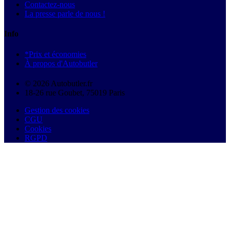
Contactez-nous
La presse parle de nous !
Info
*Prix et économies
À propos d'Autobutler
© 2026 Autobutler.fr
18-26 rue Goubet, 75019 Paris
Gestion des cookies
CGU
Cookies
RGPD