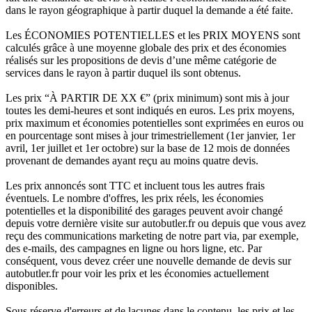
dans le rayon géographique à partir duquel la demande a été faite.
Les ÉCONOMIES POTENTIELLES et les PRIX MOYENS sont
calculés grâce à une moyenne globale des prix et des économies
réalisés sur les propositions de devis d’une même catégorie de
services dans le rayon à partir duquel ils sont obtenus.
Les prix “À PARTIR DE XX €” (prix minimum) sont mis à jour
toutes les demi-heures et sont indiqués en euros. Les prix moyens,
prix maximum et économies potentielles sont exprimées en euros ou
en pourcentage sont mises à jour trimestriellement (1er janvier, 1er
avril, 1er juillet et 1er octobre) sur la base de 12 mois de données
provenant de demandes ayant reçu au moins quatre devis.
Les prix annoncés sont TTC et incluent tous les autres frais
éventuels. Le nombre d'offres, les prix réels, les économies
potentielles et la disponibilité des garages peuvent avoir changé
depuis votre dernière visite sur autobutler.fr ou depuis que vous avez
reçu des communications marketing de notre part via, par exemple,
des e-mails, des campagnes en ligne ou hors ligne, etc. Par
conséquent, vous devez créer une nouvelle demande de devis sur
autobutler.fr pour voir les prix et les économies actuellement
disponibles.
Sous réserve d'erreurs et de lacunes dans le contenu, les prix et les