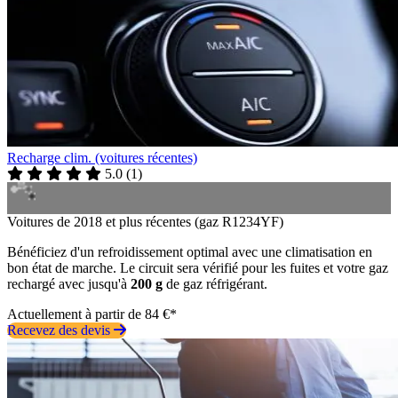
Recharge clim. (voitures récentes)
5.0
(
1
)
Voitures de 2018 et plus récentes (gaz R1234YF)
Bénéficiez d'un refroidissement optimal avec une climatisation en
bon état de marche. Le circuit sera vérifié pour les fuites et votre gaz
rechargé avec jusqu'à
200 g
de gaz réfrigérant.
Actuellement à partir de 84 €*
Recevez des devis