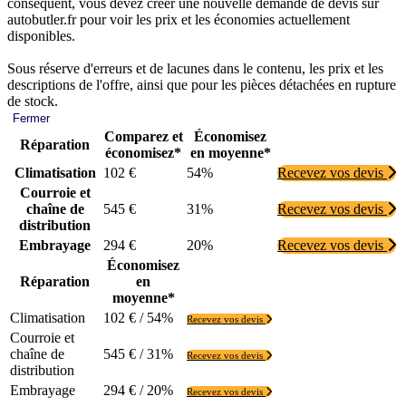
conséquent, vous devez créer une nouvelle demande de devis sur
autobutler.fr pour voir les prix et les économies actuellement
disponibles.
Sous réserve d'erreurs et de lacunes dans le contenu, les prix et les
descriptions de l'offre, ainsi que pour les pièces détachées en rupture
de stock.
Fermer
Comparez et
Économisez
Réparation
économisez*
en moyenne*
Climatisation
102 €
54%
Recevez vos devis
Courroie et
chaîne de
545 €
31%
Recevez vos devis
distribution
Embrayage
294 €
20%
Recevez vos devis
Économisez
Réparation
en
moyenne*
Climatisation
102 € / 54%
Recevez vos devis
Courroie et
chaîne de
545 € / 31%
Recevez vos devis
distribution
Embrayage
294 € / 20%
Recevez vos devis