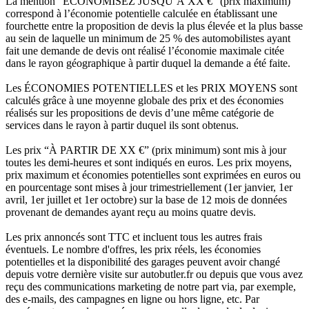
La mention “ÉCONOMISEZ JUSQU’À XX €” (prix maximum)
correspond à l’économie potentielle calculée en établissant une
fourchette entre la proposition de devis la plus élevée et la plus basse
au sein de laquelle un minimum de 25 % des automobilistes ayant
fait une demande de devis ont réalisé l’économie maximale citée
dans le rayon géographique à partir duquel la demande a été faite.
Les ÉCONOMIES POTENTIELLES et les PRIX MOYENS sont
calculés grâce à une moyenne globale des prix et des économies
réalisés sur les propositions de devis d’une même catégorie de
services dans le rayon à partir duquel ils sont obtenus.
Les prix “À PARTIR DE XX €” (prix minimum) sont mis à jour
toutes les demi-heures et sont indiqués en euros. Les prix moyens,
prix maximum et économies potentielles sont exprimées en euros ou
en pourcentage sont mises à jour trimestriellement (1er janvier, 1er
avril, 1er juillet et 1er octobre) sur la base de 12 mois de données
provenant de demandes ayant reçu au moins quatre devis.
Les prix annoncés sont TTC et incluent tous les autres frais
éventuels. Le nombre d'offres, les prix réels, les économies
potentielles et la disponibilité des garages peuvent avoir changé
depuis votre dernière visite sur autobutler.fr ou depuis que vous avez
reçu des communications marketing de notre part via, par exemple,
des e-mails, des campagnes en ligne ou hors ligne, etc. Par