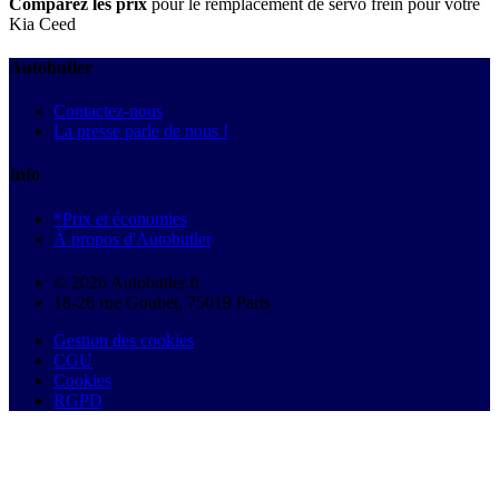
Comparez les prix
pour le remplacement de servo frein pour votre
Kia Ceed
Autobutler
Contactez-nous
La presse parle de nous !
Info
*Prix et économies
À propos d'Autobutler
© 2026 Autobutler.fr
18-26 rue Goubet, 75019 Paris
Gestion des cookies
CGU
Cookies
RGPD