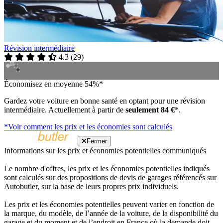
Révision intermédiaire
4.3
(
29
)
Économisez en moyenne 54%*
Gardez votre voiture en bonne santé en optant pour une révision
intermédiaire. Actuellement à partir de
seulement 84 €
*.
*Voir comment les prix et les économies sont calculés
Fermer
Informations sur les prix et économies potentielles communiqués
Le nombre d'offres, les prix et les économies potentielles indiqués
sont calculés sur des propositions de devis de garages référencés sur
Autobutler, sur la base de leurs propres prix individuels.
Les prix et les économies potentielles peuvent varier en fonction de
la marque, du modèle, de l’année de la voiture, de la disponibilité du
garage et du moment et de l’endroit en France où la demande doit