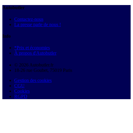
Autobutler
Contactez-nous
La presse parle de nous !
Info
*Prix et économies
À propos d'Autobutler
© 2026 Autobutler.fr
18-26 rue Goubet, 75019 Paris
Gestion des cookies
CGU
Cookies
RGPD