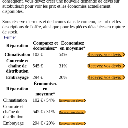
conséquent, vous devez créer une nouvelle demande de devis sur
autobutler.fr pour voir les prix et les économies actuellement
disponibles.
Sous réserve d'erreurs et de lacunes dans le contenu, les prix et les
descriptions de l'offre, ainsi que pour les pièces détachées en rupture
de stock.
Fermer
Comparez et
Économisez
Réparation
économisez*
en moyenne*
Climatisation
102 €
54%
Recevez vos devis
Courroie et
chaîne de
545 €
31%
Recevez vos devis
distribution
Embrayage
294 €
20%
Recevez vos devis
Économisez
Réparation
en
moyenne*
Climatisation
102 € / 54%
Recevez vos devis
Courroie et
chaîne de
545 € / 31%
Recevez vos devis
distribution
Embrayage
294 € / 20%
Recevez vos devis