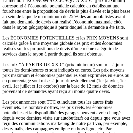
La mention “ÉCONOMISEZ JUSQU’À XX €” (prix maximum)
correspond à l’économie potentielle calculée en établissant une
fourchette entre la proposition de devis la plus élevée et la plus basse
au sein de laquelle un minimum de 25 % des automobilistes ayant
fait une demande de devis ont réalisé l’économie maximale citée
dans le rayon géographique à partir duquel la demande a été faite.
Les ÉCONOMIES POTENTIELLES et les PRIX MOYENS sont
calculés grâce à une moyenne globale des prix et des économies
réalisés sur les propositions de devis d’une même catégorie de
services dans le rayon à partir duquel ils sont obtenus.
Les prix “À PARTIR DE XX €” (prix minimum) sont mis à jour
toutes les demi-heures et sont indiqués en euros. Les prix moyens,
prix maximum et économies potentielles sont exprimées en euros ou
en pourcentage sont mises à jour trimestriellement (1er janvier, 1er
avril, 1er juillet et 1er octobre) sur la base de 12 mois de données
provenant de demandes ayant reçu au moins quatre devis.
Les prix annoncés sont TTC et incluent tous les autres frais
éventuels. Le nombre d'offres, les prix réels, les économies
potentielles et la disponibilité des garages peuvent avoir changé
depuis votre dernière visite sur autobutler.fr ou depuis que vous avez
reçu des communications marketing de notre part via, par exemple,
des e-mails, des campagnes en ligne ou hors ligne, etc. Par