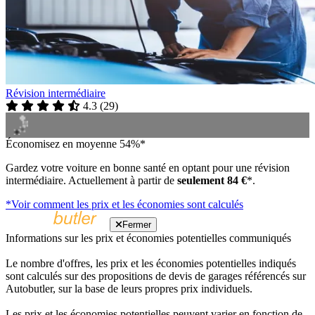
Révision intermédiaire
4.3
(
29
)
Économisez en moyenne 54%*
Gardez votre voiture en bonne santé en optant pour une révision
intermédiaire. Actuellement à partir de
seulement 84 €
*.
*Voir comment les prix et les économies sont calculés
Fermer
Informations sur les prix et économies potentielles communiqués
Le nombre d'offres, les prix et les économies potentielles indiqués
sont calculés sur des propositions de devis de garages référencés sur
Autobutler, sur la base de leurs propres prix individuels.
Les prix et les économies potentielles peuvent varier en fonction de