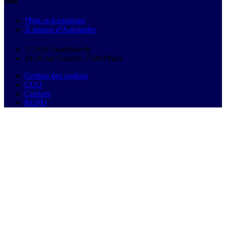
Info
*Prix et économies
À propos d'Autobutler
© 2026 Autobutler.fr
18-26 rue Goubet, 75019 Paris
Gestion des cookies
CGU
Cookies
RGPD