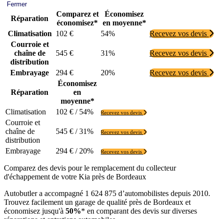
Fermer
Comparez et
Économisez
Réparation
économisez*
en moyenne*
Climatisation
102 €
54%
Recevez vos devis
Courroie et
chaîne de
545 €
31%
Recevez vos devis
distribution
Embrayage
294 €
20%
Recevez vos devis
Économisez
Réparation
en
moyenne*
Climatisation
102 € / 54%
Recevez vos devis
Courroie et
chaîne de
545 € / 31%
Recevez vos devis
distribution
Embrayage
294 € / 20%
Recevez vos devis
Comparez des devis pour le remplacement du collecteur
d'échappement de votre Kia près de Bordeaux
Autobutler a accompagné 1 624 875 d’automobilistes depuis 2010.
Trouvez facilement un garage de qualité près de Bordeaux et
économisez jusqu'à
50%
* en comparant des devis sur diverses