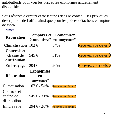
autobutler.fr pour voir les prix et les économies actuellement
disponibles.
Sous réserve d'erreurs et de lacunes dans le contenu, les prix et les
descriptions de l'offre, ainsi que pour les pièces détachées en rupture
de stock.
Fermer
Comparez et
Économisez
Réparation
économisez*
en moyenne*
Climatisation
102 €
54%
Recevez vos devis
Courroie et
chaîne de
545 €
31%
Recevez vos devis
distribution
Embrayage
294 €
20%
Recevez vos devis
Économisez
Réparation
en
moyenne*
Climatisation
102 € / 54%
Recevez vos devis
Courroie et
chaîne de
545 € / 31%
Recevez vos devis
distribution
Embrayage
294 € / 20%
Recevez vos devis