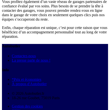
Vous profitez également d’un vaste réseau de garages partenaires de
confiance évalué par vos soins. Plus besoin de se prendre la tête à
contacter des garages, vous pouvez prendre rendez-vous en ligne
dans le garage de votre choix en seulement quelques clics puis nos
équipes s’occuperont du reste.
Enfin, chaque réparation est unique, c’est pour cette raison que vous
bénéficiez d’un accompagnement personnalisé tout au long de votre
réparation.
Autobutler
Contactez-nous
La presse parle de nous !
Info
*Prix et économies
À propos d'Autobutler
© 2026 Autobutler.fr
18-26 rue Goubet, 75019 Paris
Gestion des cookies