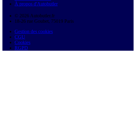
À propos d'Autobutler
© 2026 Autobutler.fr
18-26 rue Goubet, 75019 Paris
Gestion des cookies
CGU
Cookies
RGPD