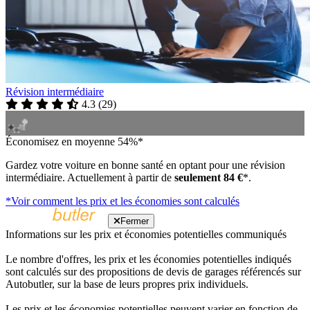
Révision intermédiaire
4.3
(
29
)
Économisez en moyenne 54%*
Gardez votre voiture en bonne santé en optant pour une révision
intermédiaire. Actuellement à partir de
seulement 84 €
*.
*Voir comment les prix et les économies sont calculés
Fermer
Informations sur les prix et économies potentielles communiqués
Le nombre d'offres, les prix et les économies potentielles indiqués
sont calculés sur des propositions de devis de garages référencés sur
Autobutler, sur la base de leurs propres prix individuels.
Les prix et les économies potentielles peuvent varier en fonction de