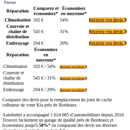
Fermer
Comparez et
Économisez
Réparation
économisez*
en moyenne*
Climatisation
102 €
54%
Recevez vos devis
Courroie et
chaîne de
545 €
31%
Recevez vos devis
distribution
Embrayage
294 €
20%
Recevez vos devis
Économisez
Réparation
en
moyenne*
Climatisation
102 € / 54%
Recevez vos devis
Courroie et
chaîne de
545 € / 31%
Recevez vos devis
distribution
Embrayage
294 € / 20%
Recevez vos devis
Comparez des devis pour le remplacement du joint de cache
culbuteur de votre Kia près de Bordeaux
Autobutler a accompagné 1 624 685 d’automobilistes depuis 2010.
Trouvez facilement un garage de qualité près de Bordeaux et
économisez jusqu'à
50%
* en comparant des devis sur diverses